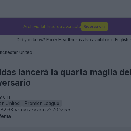
Archivio kit Ricerca avanzata
Ricerca ora
Did you know? Footy Headlines is also available in English. 
nchester United
das lancerà la quarta maglia de
versario
es IT
r United
Premier League
82.6K
visualizzazioni
70
55
erita