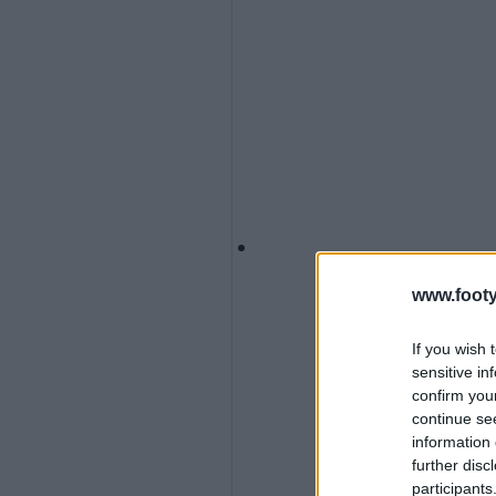
www.footy
If you wish 
sensitive in
confirm you
continue se
information 
further disc
participants