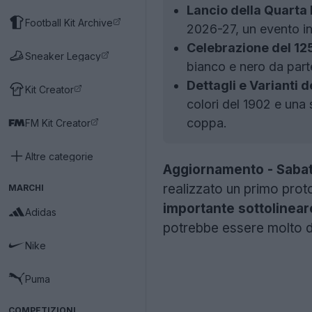
Lancio della Quarta 
Football Kit Archive
2026-27, un evento ins
Celebrazione del 12
Sneaker Legacy
bianco e nero da part
Dettagli e Varianti d
Kit Creator
colori del 1902 e una 
coppa.
FM Kit Creator
Altre categorie
Aggiornamento - Sabat
realizzato un primo prot
MARCHI
importante sottolinear
Adidas
potrebbe essere molto d
Nike
Puma
COMPETIZIONI