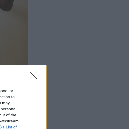
sonal or
ection to
ou may
 personal
out of the
 downstream
B’s List of