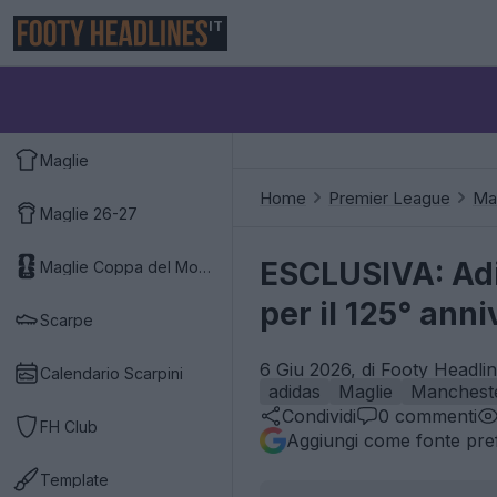
IT
Maglie
Home
Premier League
Ma
Maglie 26-27
ESCLUSIVA: Adi
Maglie Coppa del Mondo 2026
per il 125° anni
Scarpe
6 Giu 2026, di Footy Headlin
Calendario Scarpini
adidas
Maglie
Mancheste
Condividi
0
commenti
FH Club
Aggiungi come fonte pref
Template