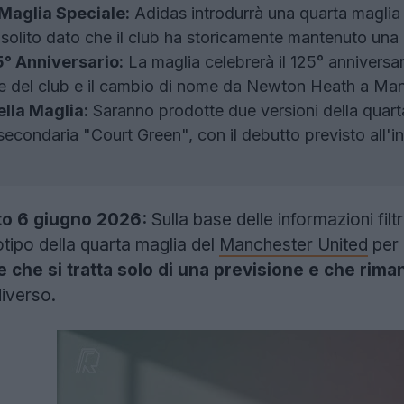
Maglia Speciale:
Adidas introdurrà una quarta maglia
olito dato che il club ha storicamente mantenuto una r
5° Anniversario:
La maglia celebrerà il 125° anniversar
e del club e il cambio di nome da Newton Heath a Man
ella Maglia:
Saranno prodotte due versioni della quarta 
secondaria "Court Green", con il debutto previsto all'in
o 6 giugno 2026:
Sulla base delle informazioni fil
otipo della quarta maglia del
Manchester United
per 
e che si tratta solo di una previsione e che rim
iverso.