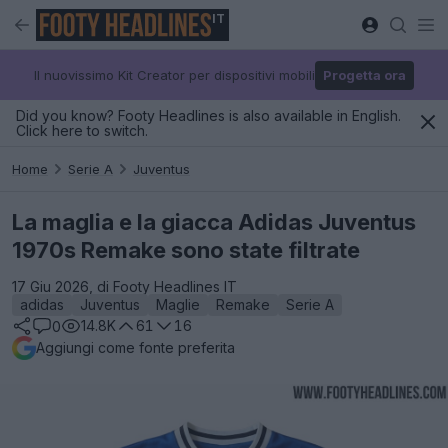
IT
Il nuovissimo Kit Creator per dispositivi mobili
Progetta ora
Did you know? Footy Headlines is also available in English.
Click here to switch.
Home
Serie A
Juventus
La maglia e la giacca Adidas Juventus
1970s Remake sono state filtrate
17 Giu 2026, di Footy Headlines IT
adidas
Juventus
Maglie
Remake
Serie A
14.8K
61
16
0
Aggiungi come fonte preferita