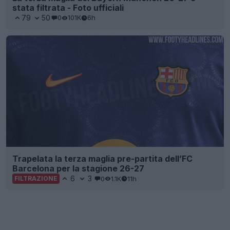
stata filtrata - Foto ufficiali
79
50
0
101K
6h
Trapelata la terza maglia pre-partita dell’FC
Barcelona per la stagione 26-27
6
3
0
1.1K
11h
FILTRAZIONE