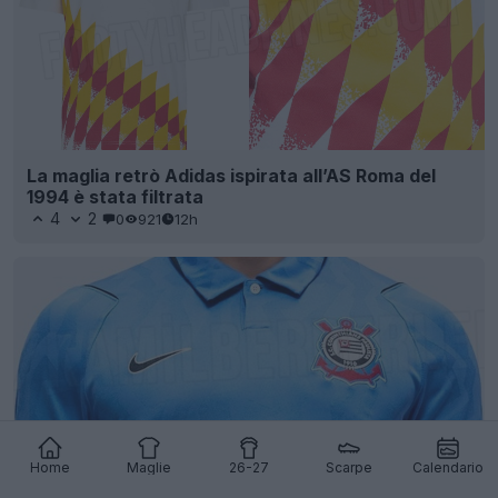
La maglia retrò Adidas ispirata all’AS Roma del
1994 è stata filtrata
4
2
0
921
12h
Home
Maglie
26-27
Scarpe
Calendario