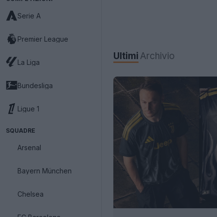
Serie A
Premier League
Ultimi
Archivio
La Liga
Bundesliga
Ligue 1
SQUADRE
Arsenal
Bayern München
Chelsea