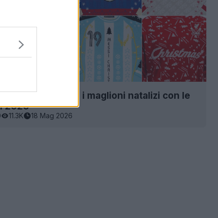
: Adidas lancerà i maglioni natalizi con le
l 2026
0
11.3K
18 Mag 2026