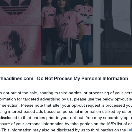
a maglia della Juventus 26-27
È avvenut
headlines.com -
Do Not Process My Personal Information
g 2026
retrò EQT
FILTRAZIONE
to opt-out of the sale, sharing to third parties, or processing of your per
formation for targeted advertising by us, please use the below opt-out s
r selection. Please note that after your opt-out request is processed y
eing interest-based ads based on personal information utilized by us or
disclosed to third parties prior to your opt-out. You may separately opt-
losure of your personal information by third parties on the IAB’s list of
. This information may also be disclosed by us to third parties on the
IA