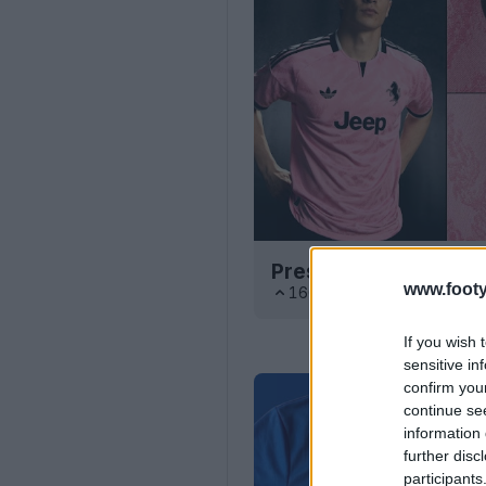
Presentata la second
www.footy
160
43
0
56K
21 Lu
If you wish 
sensitive in
confirm you
continue se
information 
further disc
participants