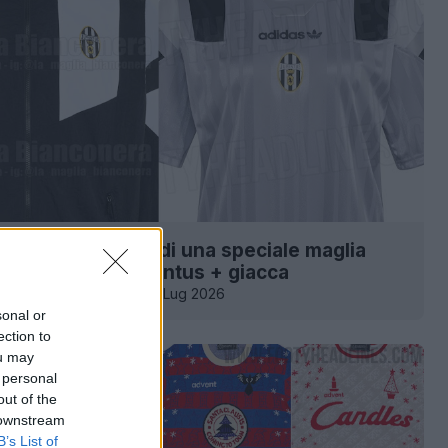
a una filtrazione di una speciale maglia
 26-27 della Juventus + giacca
13
9
0
6.1K
12 Lug 2026
sonal or
ection to
ou may
 personal
out of the
 downstream
B’s List of