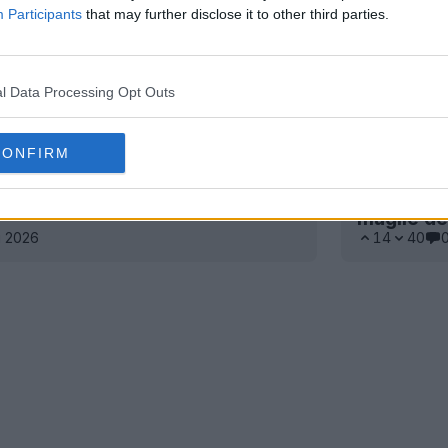
Participants
that may further disclose it to other third parties.
l Data Processing Opt Outs
CONFIRM
ca Adidas Juventus 1970s Remake
ESCLUSIVA
maglie de
u 2026
14
40