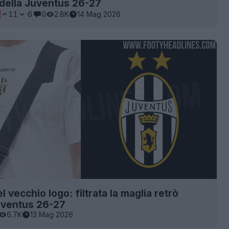
 della Juventus 26-27
11
6
0
2.8K
14 Mag 2026
l vecchio logo: filtrata la maglia retrò
uventus 26-27
6.7K
13 Mag 2026