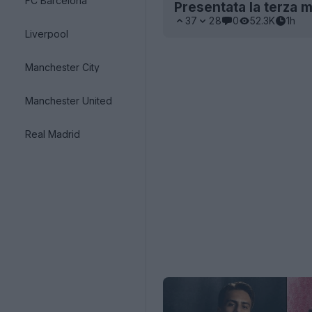
FC Barcelona
Presentata la terza 
37
28
0
52.3K
1h
Liverpool
Manchester City
Manchester United
Real Madrid