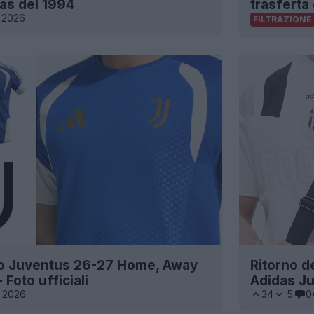
das del 1994
trasferta
 2026
FILTRAZIONE
to Juventus 26-27 Home, Away
Ritorno de
 Foto ufficiali
Adidas J
 2026
34
5
0