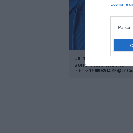
Downstream 
Persona
La maglia e la giac
sono state filtrate
61
16
0
14.8K
17 Gi