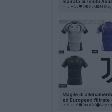
Ispirata ai rombi Adi
5
15
0
3.5K
14 Mag
Maglie di allenamen
ed European filtrate -
8
16
0
4.2K
14 Mag