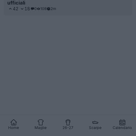
ufficiali
42
18
0
108
2m
Home
Maglie
26-27
Scarpe
Calendario