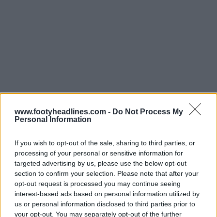
www.footyheadlines.com -
Do Not Process My
Personal Information
If you wish to opt-out of the sale, sharing to third parties, or
processing of your personal or sensitive information for
Quando Adidas venne a sapere della registrazione
targeted advertising by us, please use the below opt-out
quasi identica di Dittmar, si affrettò ad attivare
section to confirm your selection. Please note that after your
ufficialmente la propria protezione EUIPO alla fine di
opt-out request is processed you may continue seeing
marzo 2025.
interest-based ads based on personal information utilized by
us or personal information disclosed to third parties prior to
your opt-out. You may separately opt-out of the further