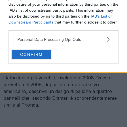
L'argomento del "prior art"
disclosure of your personal information by third parties on the
IAB’s list of downstream participants. This information may
also be disclosed by us to third parties on the
IAB’s List of
Downstream Participants
that may further disclose it to other
Dato che Adidas ha tecnicamente presentato la sua
third parties.
domanda segreta all'EUIPO prima della registrazione
tedesca di Dittmar, quest'ultimo ha intrapreso una
Personal Data Processing Opt Outs
strada legale diversa per invalidare la rivendicazione di
Adidas.
CONFIRM
Nell'ottobre 2025, Dittmar ha chiesto la cancellazione
della protezione di Adidas citando un brevetto
statunitense più vecchio, risalente al 2008. Questo
brevetto del 2008, depositato da un creativo
americano, descrive un design di pallone a quattro
pannelli che, secondo Dittmar, è sorprendentemente
simile al Trionda.