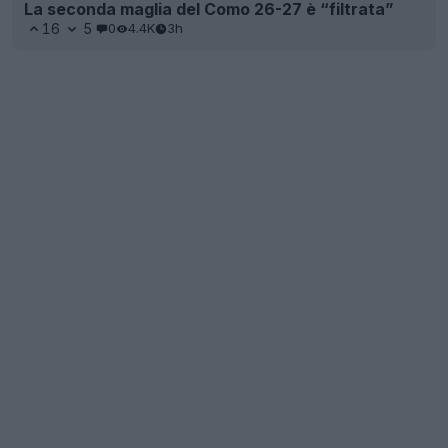
La seconda maglia del Como 26-27 è “filtrata”
16
5
0
4.4K
3h