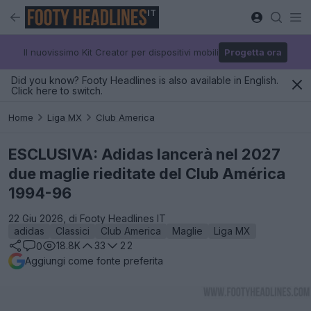
IT
Il nuovissimo Kit Creator per dispositivi mobili
Progetta ora
Did you know? Footy Headlines is also available in English.
Click here to switch.
Home
Liga MX
Club America
ESCLUSIVA: Adidas lancerà nel 2027
due maglie rieditate del Club América
1994-96
22 Giu 2026, di Footy Headlines IT
adidas
Classici
Club America
Maglie
Liga MX
18.8K
33
22
0
Aggiungi come fonte preferita