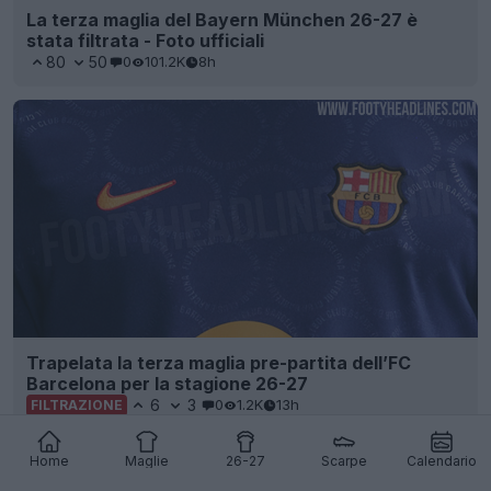
La terza maglia del Bayern München 26-27 è
stata filtrata - Foto ufficiali
80
50
0
101.2K
8h
Trapelata la terza maglia pre-partita dell’FC
Barcelona per la stagione 26-27
6
3
0
1.2K
13h
FILTRAZIONE
Home
Maglie
26-27
Scarpe
Calendario