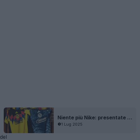
Niente più Nike: presentate le prime maglie del Club America 25-26 + filtrata la terza maglia
1 Lug 2025
del