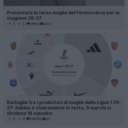
Presentata la terza maglia del Ferencváros per la
stagione 26-27
2
1
0
56
43m
Battaglia tra i produttori di maglie della Ligue 1 26-
27: Adidas è chiaramente in testa, 9 marchi si
dividono 18 squadre
3
0
0
886
6h