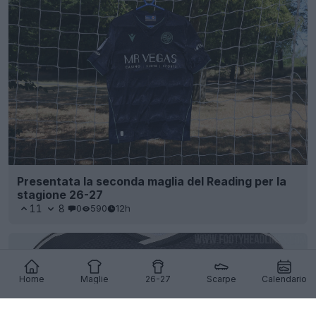
Presentata la seconda maglia del Reading per la
stagione 26-27
11
8
0
590
12h
Home
Maglie
26-27
Scarpe
Calendario