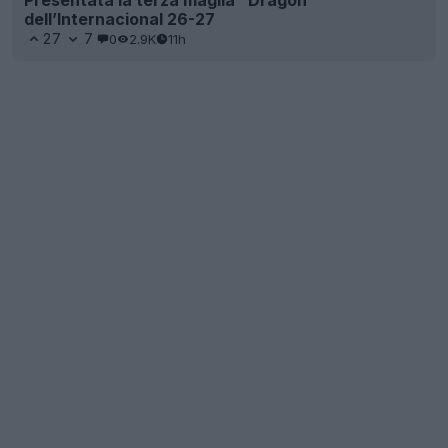
Presentata la terza maglia "Dragon"
dell’Internacional 26-27
27
7
0
2.9K
11h