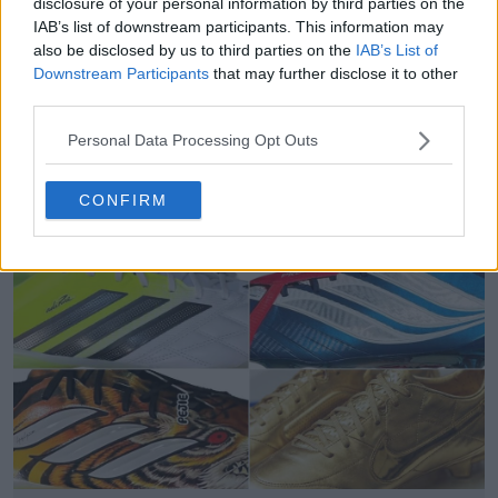
disclosure of your personal information by third parties on the
commenti qui sotto.
IAB’s list of downstream participants. This information may
also be disclosed by us to third parties on the
IAB’s List of
Downstream Participants
that may further disclose it to other
Mostra commenti
third parties.
Personal Data Processing Opt Outs
adidas
Boca Juniors
Club World Cup
Maglie
River Plate
Superliga Argentina
Condividi
CONFIRM