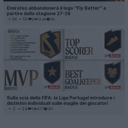
Emirates abbandonerà il logo “Fly Better” a
partire dalla stagione 27-28
34
55
0
13.4K
11h
Sulla scia della FIFA: la Liga Portugal introduce i
distintivi individuali sulle maglie dei giocatori
3
24
0
477
12h