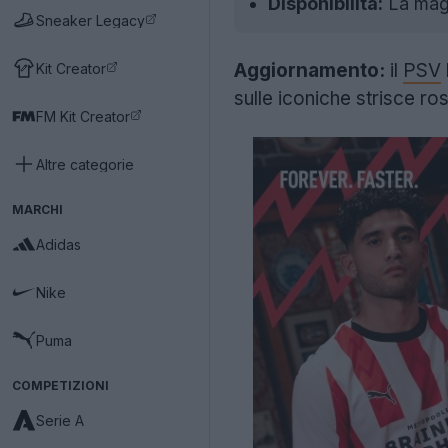
Disponibilità:
La magl
Sneaker Legacy
Aggiornamento:
il
PSV
Kit Creator
sulle iconiche strisce ro
FM Kit Creator
Altre categorie
MARCHI
Adidas
Nike
Puma
COMPETIZIONI
Serie A