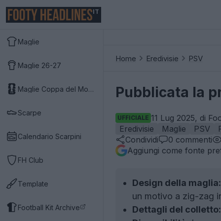
IT
Maglie
Home
Eredivisie
PSV
Maglie 26-27
Pubblicata la 
Maglie Coppa del Mondo 2026
Scarpe
11 Lug 2025, di Fo
UFFICIALE
Eredivisie
Maglie
PSV
Calendario Scarpini
Condividi
0
commenti
Aggiungi come fonte pref
FH Club
Design della maglia:
Template
un motivo a zig-zag in
Football Kit Archive
Dettagli del colletto: