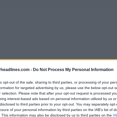
headlines.com -
Do Not Process My Personal Information
to opt-out of the sale, sharing to third parties, or processing of your per
formation for targeted advertising by us, please use the below opt-out s
r selection. Please note that after your opt-out request is processed y
eing interest-based ads based on personal information utilized by us or
V Philips 2025-26 di Puma
ha le tradizionali stris
disclosed to third parties prior to your opt-out. You may separately opt-
si integra perfettamente nelle strisce rosse. Questo
losure of your personal information by third parties on the IAB’s list of
ok classico.
. This information may also be disclosed by us to third parties on the
IA