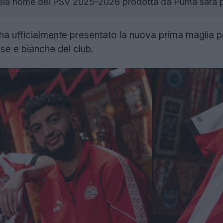
ia home del PSV 2025-2026 prodotta da Puma sarà pre
ha ufficialmente presentato la nuova prima maglia 
sse e bianche del club.