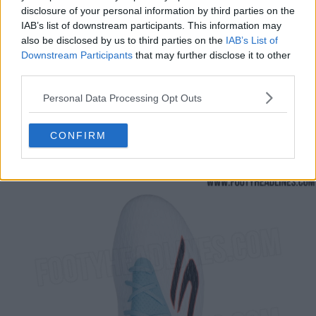
Hyper Burst Pro:
ammortizzazione in TPU super
disclosure of your personal information by third parties on the
reattiva, super leggera e resistente
IAB’s list of downstream participants. This information may
P.S.C.:
dettagli di modellatura della tomaia Precise
also be disclosed by us to third parties on the
IAB’s List of
Strike Control progettati per aiutare a controllare
Downstream Participants
that may further disclose it to other
third parties.
bene la palla e calciare con precisione
Elementi interni in silicone per migliorare l'aderenza
Personal Data Processing Opt Outs
e la calzata
Performance FitKnit
: maglia leggera progettata per
CONFIRM
garantire una calzata precisa e una tenuta sicura
Prezzo:
225 GBP