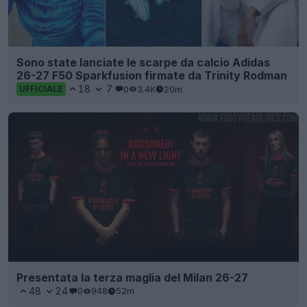
Sono state lanciate le scarpe da calcio Adidas
26-27 F50 Sparkfusion firmate da Trinity Rodman
18
7
0
3.4K
20m
UFFICIALE
Presentata la terza maglia del Milan 26-27
48
24
0
948
52m