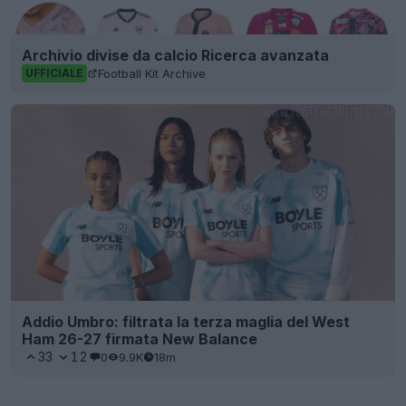
Archivio divise da calcio Ricerca avanzata
Football Kit Archive
UFFICIALE
Addio Umbro: filtrata la terza maglia del West
Ham 26-27 firmata New Balance
33
12
0
9.9K
18m