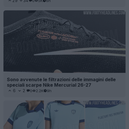
29
34
0
5K
6h
Sono avvenute le filtrazioni delle immagini delle
speciali scarpe Nike Mercurial 26-27
6
2
0
2.2K
9h