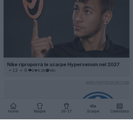
Nike riproporrà le scarpe Hypervenom nel 2027
13
9
0
5.2K
14h
Home
Maglie
26-27
Scarpe
Calendario