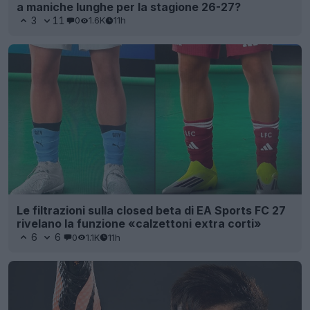
a maniche lunghe per la stagione 26-27?
3
11
0
1.6K
11h
Le filtrazioni sulla closed beta di EA Sports FC 27
rivelano la funzione «calzettoni extra corti»
6
6
0
1.1K
11h