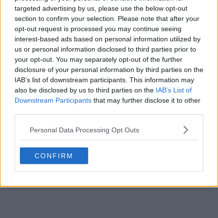
Rilasciate le maglie da casa e da trasferta dei
targeted advertising by us, please use the below opt-out
Paesi Bassi 2025
section to confirm your selection. Please note that after your
0
0
0
543
14 Mag 2025
UFFICIALE
opt-out request is processed you may continue seeing
interest-based ads based on personal information utilized by
us or personal information disclosed to third parties prior to
your opt-out. You may separately opt-out of the further
disclosure of your personal information by third parties on the
IAB’s list of downstream participants. This information may
also be disclosed by us to third parties on the
IAB’s List of
Downstream Participants
that may further disclose it to other
third parties.
Personal Data Processing Opt Outs
CONFIRM
Rilasciate le maglie Norvegia 2025 Euro femminili
in casa e in trasferta
0
0
0
685
13 Mag 2025
UFFICIALE