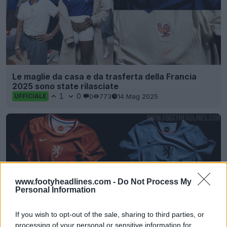
Le maglie da casa e da trasferta della Francia
2025 sono state rilasciate
1
0
0
773
14 Mag 2025
UFFICIALE
www.footyheadlines.com -
Do Not Process My
Personal Information
If you wish to opt-out of the sale, sharing to third parties, or
processing of your personal or sensitive information for