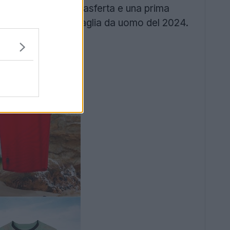
 nuova maglia da trasferta e una prima
a e una seconda maglia da uomo del 2024.