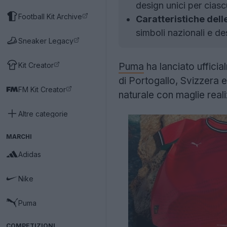
design unici per cias
Football Kit Archive
Caratteristiche dell
simboli nazionali e des
Sneaker Legacy
Kit Creator
Puma
ha lanciato ufficia
di Portogallo, Svizzera e
FM Kit Creator
naturale con maglie real
Altre categorie
MARCHI
Adidas
Nike
Puma
COMPETIZIONI