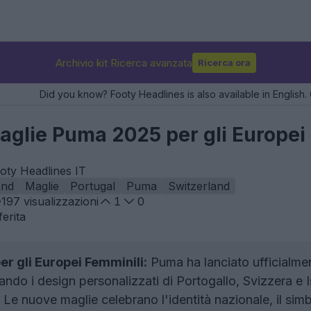
Archivio kit Ricerca avanzata
Ricerca ora
Did you know? Footy Headlines is also available in English. 
aglie Puma 2025 per gli Europei
oty Headlines IT
and
Maglie
Portugal
Puma
Switzerland
197
visualizzazioni
1
0
erita
r gli Europei Femminili:
Puma ha lanciato ufficialme
do i design personalizzati di Portogallo, Svizzera e I
Le nuove maglie celebrano l'identità nazionale, il simb