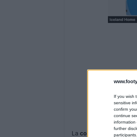
www.footy
If you wish 
sensitive in
confirm you
continue se
information 
further disc
La
collezione di kit P
participants