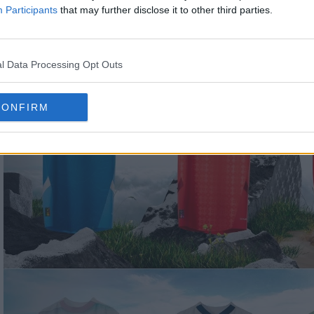
maglia da casa e una da trasferta. L'Islanda ha una
Participants
that may further disclose it to other third parties.
. La Svizzera, invece, ha una nuova maglia da cas
l Data Processing Opt Outs
CONFIRM