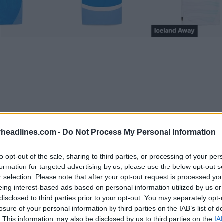
headlines.com -
Do Not Process My Personal Information
to opt-out of the sale, sharing to third parties, or processing of your per
formation for targeted advertising by us, please use the below opt-out s
r selection. Please note that after your opt-out request is processed y
eing interest-based ads based on personal information utilized by us or
disclosed to third parties prior to your opt-out. You may separately opt-
losure of your personal information by third parties on the IAB’s list of
uma
2025 Women's Euro
include le maglie di tre naz
. This information may also be disclosed by us to third parties on the
IA