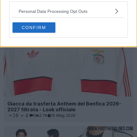
Esclusiva: filtrata la giacca dell'inno della Spagna
per i Mondiali 2026 - Vibrazioni dei Mondiali del
Personal Data Processing Opt Outs
2010
8
3
0
1.9K
16 Mag 2026
CONFIRM
Giacca da trasferta Anthem del Benfica 2026-
2027 filtrata - Look ufficiale
19
4
0
2.7K
15 Mag 2026