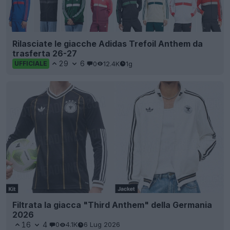
Rilasciate le giacche Adidas Trefoil Anthem da
trasferta 26-27
29
6
0
12.4K
1g
UFFICIALE
Filtrata la giacca "Third Anthem" della Germania
2026
16
4
0
4.1K
6 Lug 2026