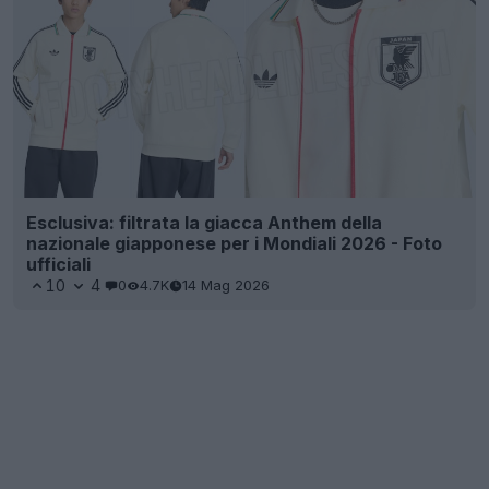
Esclusiva: filtrata la giacca Anthem della
nazionale giapponese per i Mondiali 2026 - Foto
ufficiali
10
4
0
4.7K
14 Mag 2026