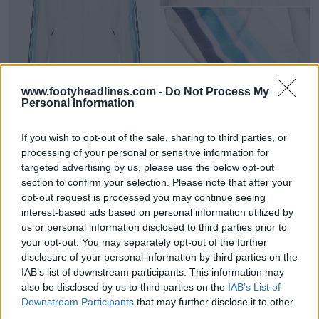
www.footyheadlines.com -
Do Not Process My
Svelata la giacca Anthem dell'Argentina per i
Personal Information
Mondiali 2026
15
6
0
3.2K
27 Mag 2026
UFFICIALE
If you wish to opt-out of the sale, sharing to third parties, or
processing of your personal or sensitive information for
targeted advertising by us, please use the below opt-out
section to confirm your selection. Please note that after your
opt-out request is processed you may continue seeing
interest-based ads based on personal information utilized by
us or personal information disclosed to third parties prior to
your opt-out. You may separately opt-out of the further
disclosure of your personal information by third parties on the
IAB’s list of downstream participants. This information may
also be disclosed by us to third parties on the
IAB’s List of
Downstream Participants
that may further disclose it to other
third parties.