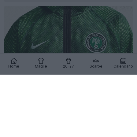
Home
Maglie
26-27
Scarpe
Calendario
Svelata la giacca in rete Nigeria 2026
8
14
0
1.6K
14 Mag 2026
UFFICIALE