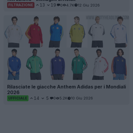
13
19
0
4.7K
12 Giu 2026
FILTRAZIONE
Rilasciate le giacche Anthem Adidas per i Mondiali
2026
14
5
0
5.2K
10 Giu 2026
UFFICIALE