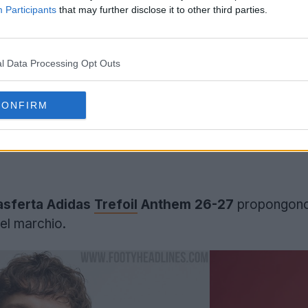
Participants
that may further disclose it to other third parties.
l Data Processing Opt Outs
CONFIRM
asferta Adidas
Trefoil
Anthem 26-27
propongono 
del marchio.