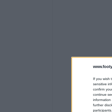
www.footy
If you wish 
sensitive in
confirm you
continue se
information 
further disc
participants