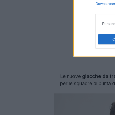
Downstream 
Persona
Le nuove
giacche da tr
per le squadre di punta 