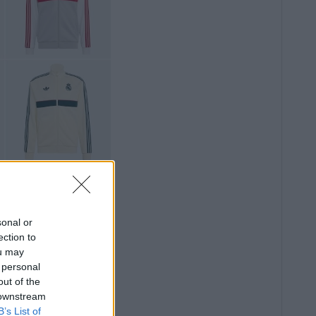
sonal or
ection to
ou may
 personal
out of the
 downstream
B’s List of