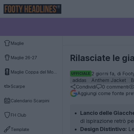
IT
Maglie
Rilasciate le g
Maglie 26-27
Maglie Coppa del Mondo 2026
2 giorni fa, di Foo
UFFICIALE
adidas
Anthem Jacket
B
Scarpe
Condividi
0
commenti
Aggiungi come fonte pref
Calendario Scarpini
Lancio delle Giacch
FH Club
di ispirazione retrò p
Design Distintivo:
Le
Template