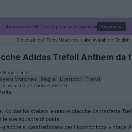
Il nuovissimo Kit Creator per dispositivi mobili
Progetta ora
Did you know? Footy Headlines is also available in English. 
iacche Adidas Trefoil Anthem da 
ty Headlines IT
ayern München
Maglie
Liverpool
Trefoil
12.5K
visualizzazioni
29
6
erita
e:
Adidas ha svelato le nuove giacche da trasferta Tre
er le sue squadre di punta.
 giacche si caratterizzano per l'iconico logo vintage Ad