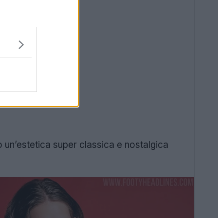
un’estetica super classica e nostalgica