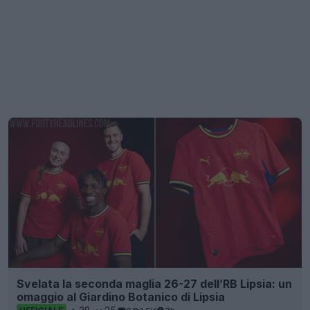
Svelata la seconda maglia 26-27 dell’RB Lipsia: un
omaggio al Giardino Botanico di Lipsia