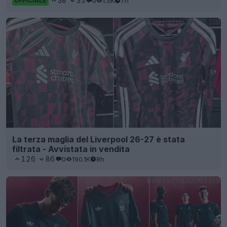
38
35
0
1.5K
7h
UFFICIALE
La terza maglia del Liverpool 26-27 è stata
filtrata - Avvistata in vendita
126
86
0
190.1K
8h