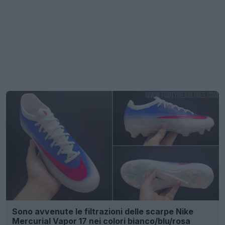
Sono avvenute le filtrazioni delle scarpe Nike
Mercurial Vapor 17 nei colori bianco/blu/rosa