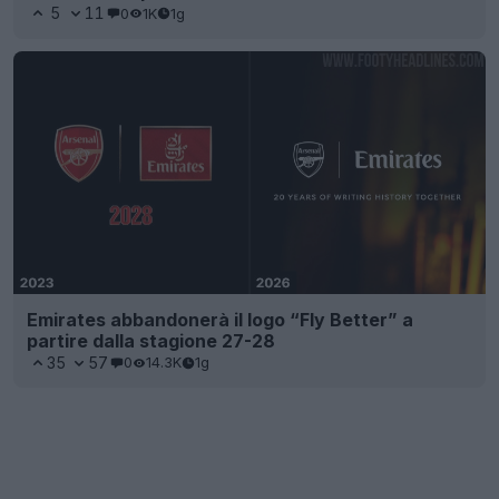
5
11
0
1K
1g
Emirates abbandonerà il logo “Fly Better” a
partire dalla stagione 27-28
35
57
0
14.3K
1g