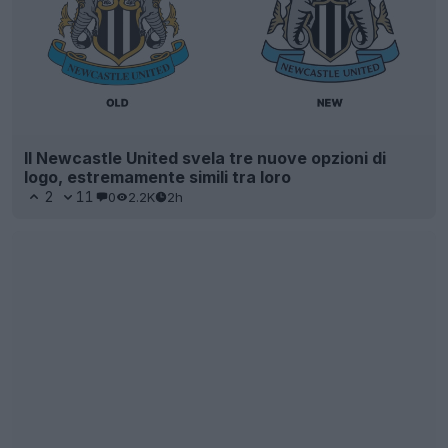
Il Newcastle United svela tre nuove opzioni di
logo, estremamente simili tra loro
2
11
0
2.2K
2h
Filtrate le terze maglie Adidas MLS 2026 della
"Archive Collection"
38
10
0
15.2K
2h