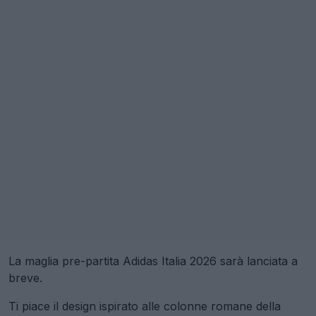
La maglia pre-partita Adidas Italia 2026 sarà lanciata a
breve.
Ti piace il design ispirato alle colonne romane della
maglia pre-partita Italia 2026? Commenta qui sotto.
Mostra commenti