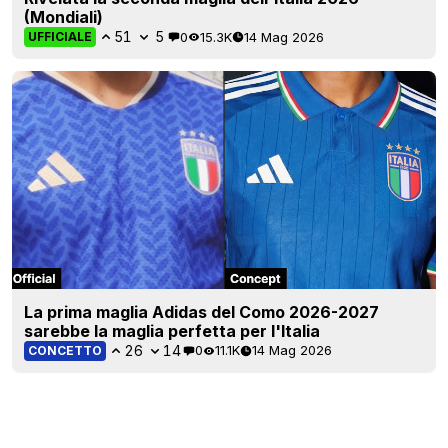
(Mondiali)
51
5
0
15.3K
14 Mag 2026
UFFICIALE
La prima maglia Adidas del Como 2026-2027
sarebbe la maglia perfetta per l'Italia
26
14
0
11.1K
14 Mag 2026
CONCETTO