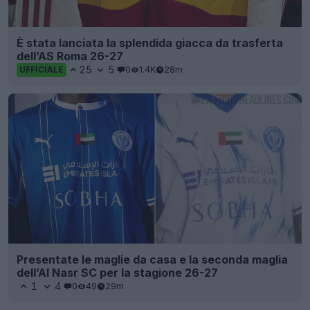
È stata lanciata la splendida giacca da trasferta
dell’AS Roma 26-27
25
5
0
1.4K
28m
UFFICIALE
Presentate le maglie da casa e la seconda maglia
dell’Al Nasr SC per la stagione 26-27
1
4
0
49
29m