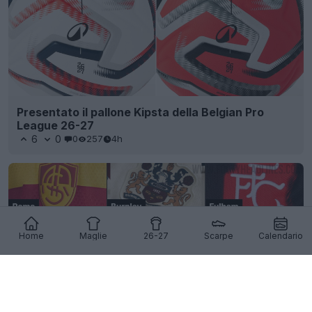
Presentato il pallone Kipsta della Belgian Pro
League 26-27
6
0
0
257
4h
Home
Maglie
26-27
Scarpe
Calendario