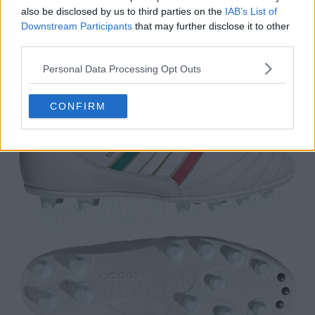
Prezzo:
circa 200 USD
also be disclosed by us to third parties on the
IAB’s List of
Colori:
Bianco / Verde / Rosso
Downstream Participants
that may further disclose it to other
third parties.
Personal Data Processing Opt Outs
CONFIRM