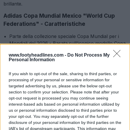
brillante.
Adidas Copa Mundial Mexico "World Cup
Federations" - Caratteristiche
Parte della collezione speciale Copa Mundial per i
Mondiali del 2026 - Basata sull'iconico modello Copa
Mundial
www.footyheadlines.com -
Do Not Process My
Materiale tomaia:
100% pelle di canguro premium
Personal Information
(K-leather) per una calzata morbida, comoda e
resistente che si adatta al piede
If you wish to opt-out of the sale, sharing to third parties, or
Suola:
suola resistente in poliuretano (PU) a
processing of your personal or sensitive information for
iniezione diretta progettata per garantire stabilità
targeted advertising by us, please use the below opt-out
Configurazione dei tacchetti:
12 classici tacchetti
section to confirm your selection. Please note that after your
opt-out request is processed you may continue seeing
conici, che riducono la pressione
interest-based ads based on personal information utilized by
Linguetta ripiegabile
us or personal information disclosed to third parties prior to
Peso:
circa 320 grammi (taglia 8,5 US), molto più
your opt-out. You may separately opt-out of the further
pesante delle alternative moderne
disclosure of your personal information by third parties on the
Data di uscita:
20 marzo 2026
IAB’s list of downstream participants. This information may