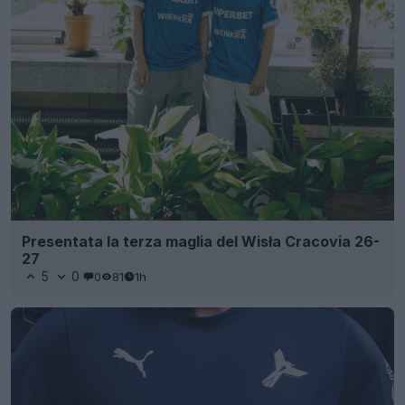
Presentata la terza maglia del Wisła Cracovia 26-
27
5
0
0
81
1h