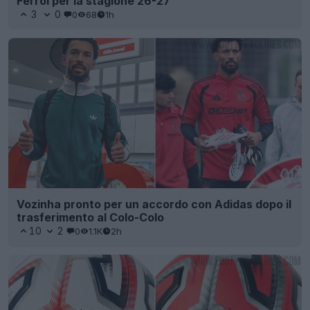
Ferrol per la stagione 26-27
3
0
0
68
1h
Vozinha pronto per un accordo con Adidas dopo il
trasferimento al Colo-Colo
10
2
0
1.1K
2h