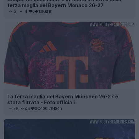
terza maglia del Bayern Monaco 26-27
3
4
0
1.1K
1h
La terza maglia del Bayern München 26-27 è
stata filtrata - Foto ufficiali
78
49
0
100.7K
4h