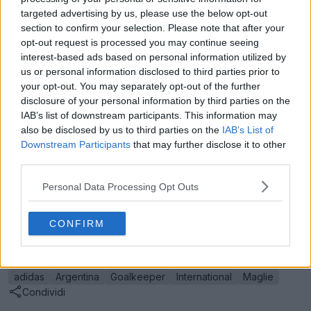
targeted advertising by us, please use the below opt-out
section to confirm your selection. Please note that after your
opt-out request is processed you may continue seeing
interest-based ads based on personal information utilized by
us or personal information disclosed to third parties prior to
Svelata la maglia da portiere Adidas Trefoil 2026 per i Mondiali/26-27 dal design aerodinamico
your opt-out. You may separately opt-out of the further
14 Mag 2026
disclosure of your personal information by third parties on the
IAB’s list of downstream participants. This information may
also be disclosed by us to third parties on the
IAB’s List of
Dai un'occhiata a tutte le maglie dell'Argentina su
Downstream Participants
that may further disclose it to other
Football Kit Archive
third parties.
Realizzate da Adidas. Ti piace la maglia da portiere
Personal Data Processing Opt Outs
dell'Argentina? Faccelo sapere nei commenti qui sotto.
CONFIRM
Mostra commenti
adidas
Argentina
Goalkeeper
International
Maglie
Condividi