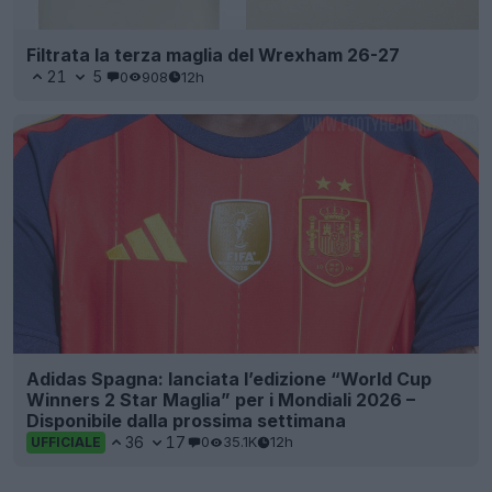
Filtrata la terza maglia del Wrexham 26-27
21
5
0
908
12h
Adidas Spagna: lanciata l’edizione “World Cup
Winners 2 Star Maglia” per i Mondiali 2026 –
Disponibile dalla prossima settimana
36
17
0
35.1K
12h
UFFICIALE