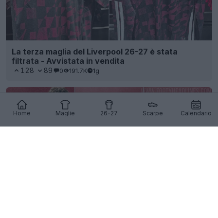
La terza maglia del Liverpool 26-27 è stata
filtrata - Avvistata in vendita
128
89
0
191.7K
1g
Home
Maglie
26-27
Scarpe
Calendario
Presentata la seconda maglia 26-27 del
Nottingham Forest