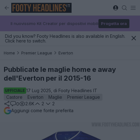
IT
Il nuovissimo Kit Creator per dispositivi mobili
Progetta ora
Did you know? Footy Headlines is also available in English.
Click here to switch.
Home
Premier League
Everton
Pubblicate le maglie home e away
dell'Everton per il 2015-16
17 Lug 2025, di Footy Headlines IT
UFFICIALE
Castore
Everton
Maglie
Premier League
2.6K
2
2
0
Aggiungi come fonte preferita