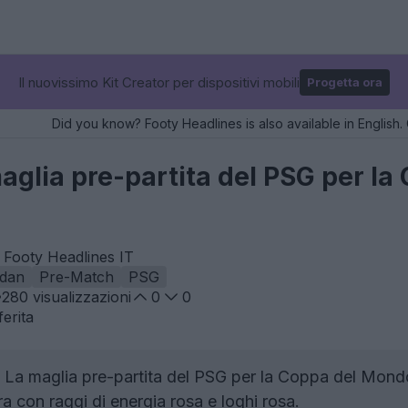
Il nuovissimo Kit Creator per dispositivi mobili
Progetta ora
Did you know? Footy Headlines is also available in English. 
maglia pre-partita del PSG per l
 Footy Headlines IT
dan
Pre-Match
PSG
280
visualizzazioni
0
0
erita
La maglia pre-partita del PSG per la Coppa del Mond
a con raggi di energia rosa e loghi rosa.