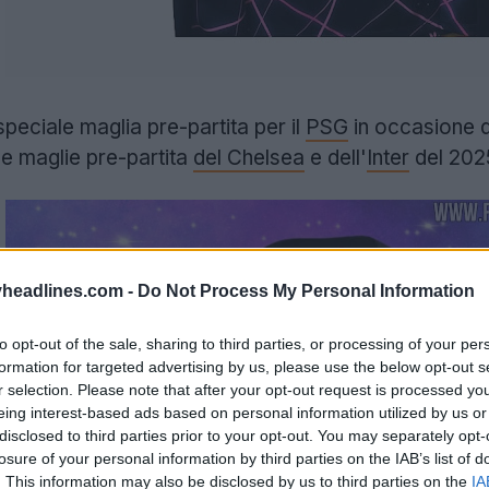
peciale maglia pre-partita per il
PSG
in occasione 
le maglie pre-partita
del Chelsea
e dell'
Inter
del 2025
headlines.com -
Do Not Process My Personal Information
to opt-out of the sale, sharing to third parties, or processing of your per
formation for targeted advertising by us, please use the below opt-out s
r selection. Please note that after your opt-out request is processed y
eing interest-based ads based on personal information utilized by us or
disclosed to third parties prior to your opt-out. You may separately opt-
losure of your personal information by third parties on the IAB’s list of
. This information may also be disclosed by us to third parties on the
IA