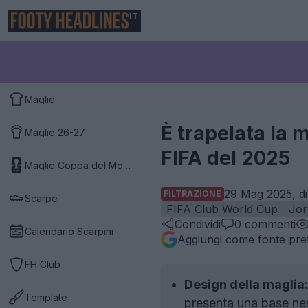
IT
Maglie
È trapelata la 
Maglie 26-27
FIFA del 2025
Maglie Coppa del Mondo 2026
29 Mag 2025, di
FILTRAZIONE
Scarpe
FIFA Club World Cup
Jor
Condividi
0
commenti
Calendario Scarpini
Aggiungi come fonte pref
FH Club
Design della maglia:
Template
presenta una base ner