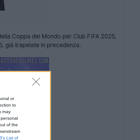
della Coppa del Mondo per Club FIFA 2025,
, già trapelate in precedenza.
sonal or
ection to
ou may
 personal
out of the
 downstream
B’s List of