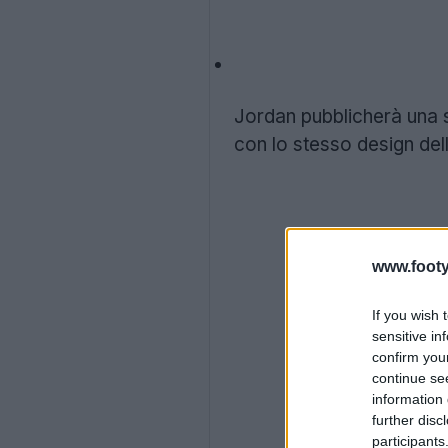
Jordan pubblicherà una s
con lo stesso design del
www.footy
If you wish 
sensitive in
confirm you
continue se
information 
further disc
participants