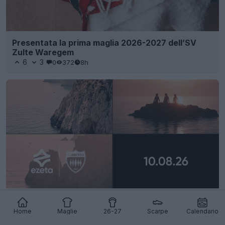
Presentata la prima maglia 2026-2027 dell’SV
Zulte Waregem
6
3
0
372
8h
Ezeta svela la maglia “La Terra delle Sirene” per il
Sorrento Calcio
Home
Maglie
26-27
Scarpe
Calendario
7
1
0
219
9h