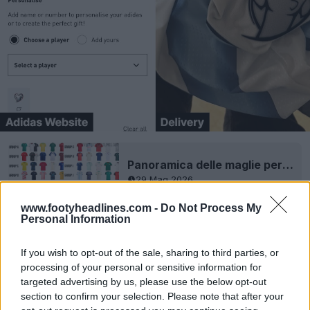
Panoramica delle maglie per i Mondiali 2026 - Rilasciate le maglie di tutte le 48 squadre
29 Mag 2026
www.footyheadlines.com -
Do Not Process My
Riuscite a immaginare che Adidas abbia commesso un
Personal Information
errore così grave? Fatecelo sapere nei commenti.
If you wish to opt-out of the sale, sharing to third parties, or
processing of your personal or sensitive information for
Mostra commenti
targeted advertising by us, please use the below opt-out
section to confirm your selection. Please note that after your