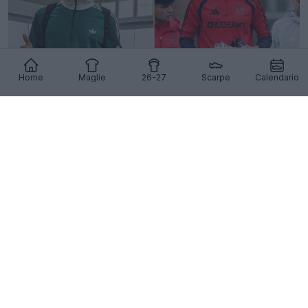
Home
Maglie
26-27
Scarpe
Calendario
Vozinha pronto per un accordo con Adidas dopo il
trasferimento al Colo-Colo
16
3
0
3.1K
10h