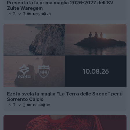
Presentata la prima maglia 2026-2027 dell’SV
Zulte Waregem
3
3
0
290
7h
Ezeta svela la maglia “La Terra delle Sirene” per il
Sorrento Calcio
7
1
0
183
8h