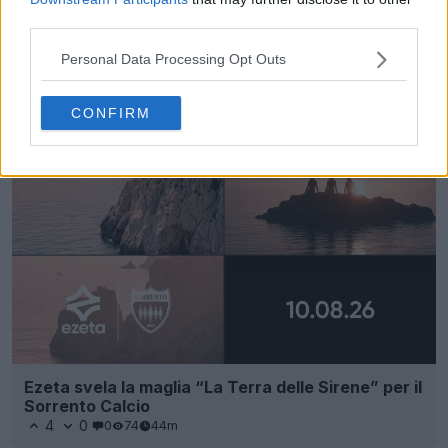
third parties.
Personal Data Processing Opt Outs
Calendario delle scarpe da calcio
Footy Headlines
UFFICIALE
CONFIRM
Ezeta svela la maglia “La Terra delle Sirene” per il
Sorrento Calcio
4
0
0
74
44m