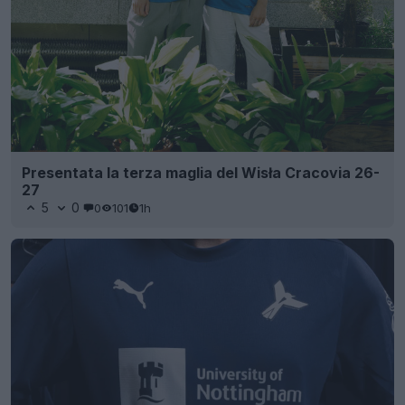
Presentata la terza maglia del Wisła Cracovia 26-
27
5
0
0
101
1h