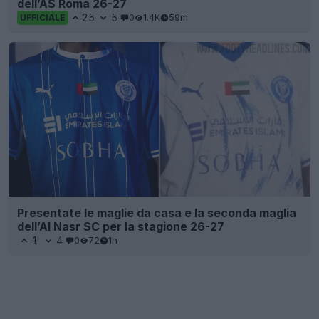
dell’AS Roma 26-27
25
5
0
1.4K
59m
UFFICIALE
Presentate le maglie da casa e la seconda maglia
dell’Al Nasr SC per la stagione 26-27
1
4
0
72
1h