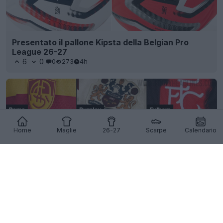
Presentato il pallone Kipsta della Belgian Pro
League 26-27
6
0
0
273
4h
Home
Maglie
26-27
Scarpe
Calendario
Tendenza delle maglie 2026-27: gli stemmi
alternativi dei club sono ovunque
39
7
0
11.1K
5h