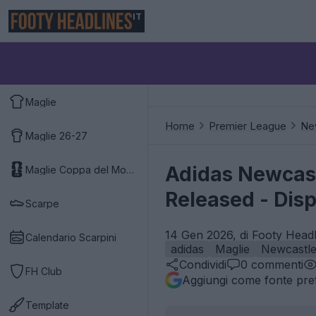
IT
Maglie
Home
Premier League
Ne
Maglie 26-27
Adidas Newcast
Maglie Coppa del Mondo 2026
Released - Disp
Scarpe
14 Gen 2026, di Footy Headl
Calendario Scarpini
adidas
Maglie
Newcastle
Condividi
0
commenti
FH Club
Aggiungi come fonte pref
Template