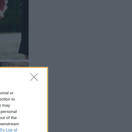
sonal or
ection to
ou may
 personal
out of the
 downstream
B’s List of