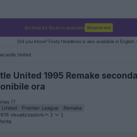
Archivio kit Ricerca avanzata
Ricerca ora
Did you know? Footy Headlines is also available in English. 
wcastle United
le United 1995 Remake seconda 
onibile ora
ines IT
 United
Premier League
Remake
816
visualizzazioni
1
1
erita