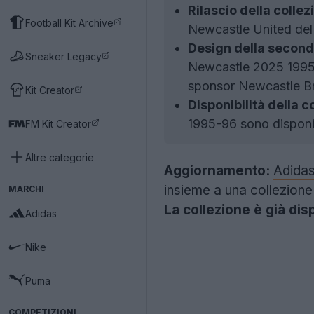
Rilascio della colle
Football Kit Archive
Newcastle United del
Design della second
Sneaker Legacy
Newcastle 2025 1995 ha
sponsor Newcastle B
Kit Creator
Disponibilità della 
1995-96 sono disponib
FM Kit Creator
Altre categorie
Aggiornamento:
Adida
insieme a una collezione
MARCHI
La collezione è già dis
Adidas
Nike
Puma
COMPETIZIONI