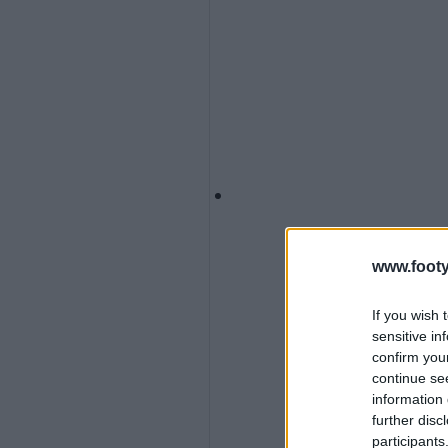
www.footy
If you wish 
sensitive in
confirm you
continue se
information 
further disc
participants