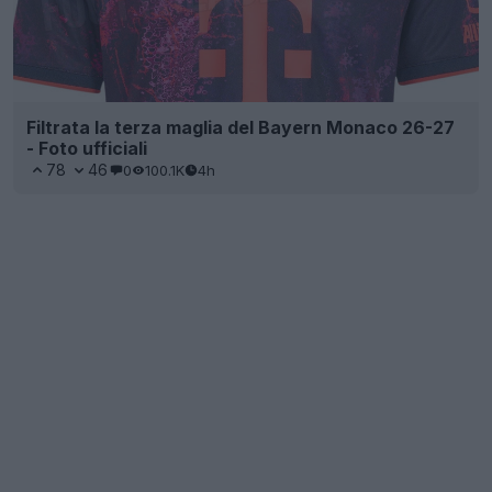
Filtrata la terza maglia del Bayern Monaco 26-27
- Foto ufficiali
78
46
0
100.1K
4h