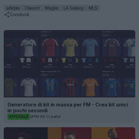
adidas
Classici
Maglie
LA Galaxy
MLS
Condividi
Generatore di kit in massa per FM - Crea kit unici
in pochi secondi
FM Kit Creator
UFFICIALE