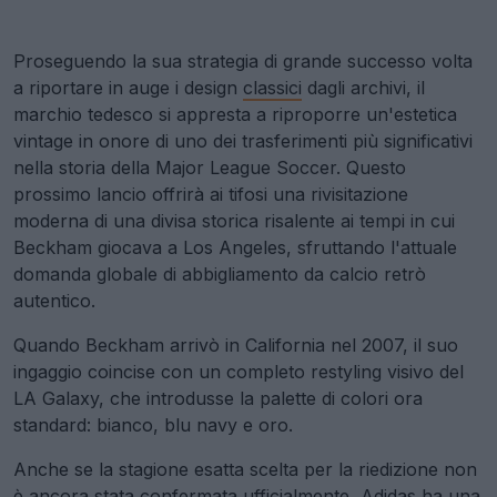
Proseguendo la sua strategia di grande successo volta
a riportare in auge i design
classici
dagli archivi, il
marchio tedesco si appresta a riproporre un'estetica
vintage in onore di uno dei trasferimenti più significativi
nella storia della Major League Soccer. Questo
prossimo lancio offrirà ai tifosi una rivisitazione
moderna di una divisa storica risalente ai tempi in cui
Beckham giocava a Los Angeles, sfruttando l'attuale
domanda globale di abbigliamento da calcio retrò
autentico.
Quando Beckham arrivò in California nel 2007, il suo
ingaggio coincise con un completo restyling visivo del
LA Galaxy, che introdusse la palette di colori ora
standard: bianco, blu navy e oro.
Anche se la stagione esatta scelta per la riedizione non
è ancora stata confermata ufficialmente, Adidas ha una