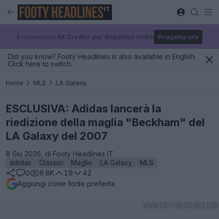
IT
Il nuovissimo Kit Creator per dispositivi mobili
Progetta ora
Did you know? Footy Headlines is also available in English.
Click here to switch.
Home
MLS
LA Galaxy
ESCLUSIVA: Adidas lancerà la
riedizione della maglia "Beckham" del
LA Galaxy del 2007
8 Giu 2026, di Footy Headlines IT
adidas
Classici
Maglie
LA Galaxy
MLS
8.8K
19
42
0
Aggiungi come fonte preferita