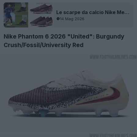
Le scarpe da calcio Nike Mercurial 2026 United da donna sono state filtrate - Avvistate ai piedi di Lauren James
14 Mag 2026
Nike Phantom 6 2026 "United": Burgundy
Crush/Fossil/University Red