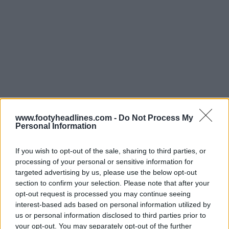
www.footyheadlines.com -
Do Not Process My
Personal Information
If you wish to opt-out of the sale, sharing to third parties, or
processing of your personal or sensitive information for
targeted advertising by us, please use the below opt-out
La maglia allenamento Nike Olanda 2026 sarà
section to confirm your selection. Please note that after your
disponibile da marzo/aprile 2026.
opt-out request is processed you may continue seeing
interest-based ads based on personal information utilized by
Dai un'occhiata alle maglie classiche dell'Olanda su
us or personal information disclosed to third parties prior to
Football Kit Archive
your opt-out. You may separately opt-out of the further