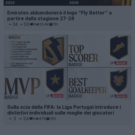
Emirates abbandonerà il logo “Fly Better” a
partire dalla stagione 27-28
34
55
0
13.4K
11h
Sulla scia della FIFA: la Liga Portugal introduce i
distintivi individuali sulle maglie dei giocatori
3
24
0
476
12h