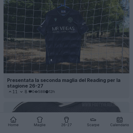
Presentata la seconda maglia del Reading per la
stagione 26-27
11
8
0
588
12h
Home
Maglie
26-27
Scarpe
Calendario