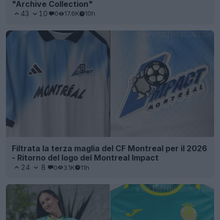
"Archive Collection"
43
10
0
17.6K
10h
Filtrata la terza maglia del CF Montreal per il 2026
- Ritorno del logo del Montreal Impact
24
8
0
3.1K
11h