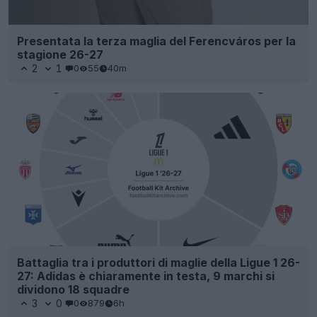
Presentata la terza maglia del Ferencváros per la
stagione 26-27
2
1
0
55
40m
Battaglia tra i produttori di maglie della Ligue 1 26-
27: Adidas è chiaramente in testa, 9 marchi si
dividono 18 squadre
3
0
0
879
6h