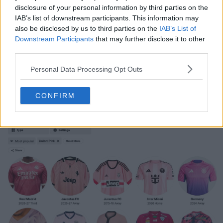
disclosure of your personal information by third parties on the
Fatto da Nike. Ti piace la maglia da allenamento dei
IAB’s list of downstream participants. This information may
Paesi Bassi 2026? Scrivici qui sotto.
also be disclosed by us to third parties on the
IAB’s List of
Downstream Participants
that may further disclose it to other
third parties.
Mostra commenti
Personal Data Processing Opt Outs
2026 World Cup
Maglie
Netherlands
Nike
Training
Condividi
CONFIRM