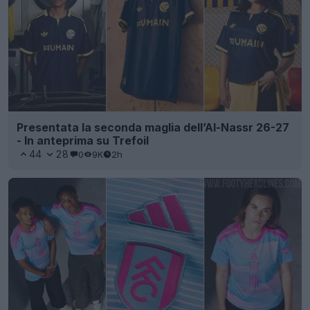
Presentata la seconda maglia dell’Al-Nassr 26-27
- In anteprima su Trefoil
44
28
0
9K
2h