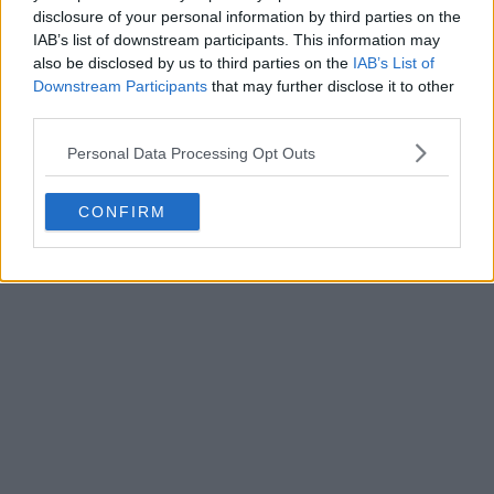
disclosure of your personal information by third parties on the
Sia il logo Adidas che lo stemma della Federcalcio
IAB’s list of downstream participants. This information may
argentina sono allineati al centro e presentano una
also be disclosed by us to third parties on the
IAB’s List of
finitura metallica dorata, a celebrazione del loro status
Downstream Participants
that may further disclose it to other
di campioni del mondo. Un collo a giro blu navy a tinta
third parties.
unita e blocchi di maniche blu navy abbinati
incorniciano perfettamente la vivace grafica.
Personal Data Processing Opt Outs
Sulla manica sinistra c'è la scritta Argentina in oro.
CONFIRM