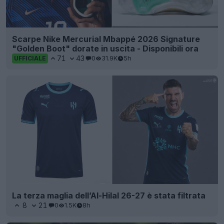
Scarpe Nike Mercurial Mbappé 2026 Signature
"Golden Boot" dorate in uscita - Disponibili ora
71
43
0
31.9K
5h
UFFICIALE
La terza maglia dell’Al-Hilal 26-27 è stata filtrata
8
21
0
1.5K
8h