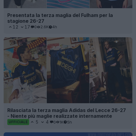
Presentata la terza maglia del Fulham per la
stagione 26-27
12
17
0
2.6K
4h
Rilasciata la terza maglia Adidas del Lecce 26-27
- Niente più maglie realizzate internamente
5
4
0
1K
5h
UFFICIALE