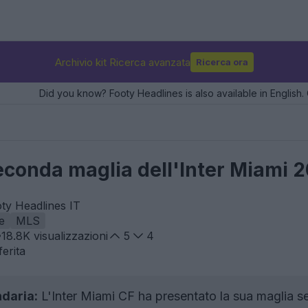
Archivio kit Ricerca avanzata
Ricerca ora
Did you know? Footy Headlines is also available in English. 
econda maglia dell'Inter Miami 
oty Headlines IT
e
MLS
18.8K
visualizzazioni
5
4
erita
daria:
L'Inter Miami CF ha presentato la sua maglia s