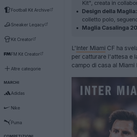
Kit", creata in collab
Football Kit Archive
Design della Maglia:
colletto polo, seguen
Sneaker Legacy
Maglia Casalinga 2
Kit Creator
L'
Inter Miami
CF ha svela
FM Kit Creator
per catturare l'attesa e 
campo di casa al Miami 
Altre categorie
MARCHI
Adidas
Nike
Puma
COMPETIZIONI