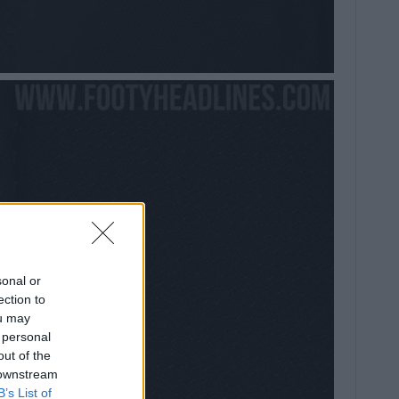
sonal or
ection to
ou may
 personal
out of the
 downstream
B’s List of