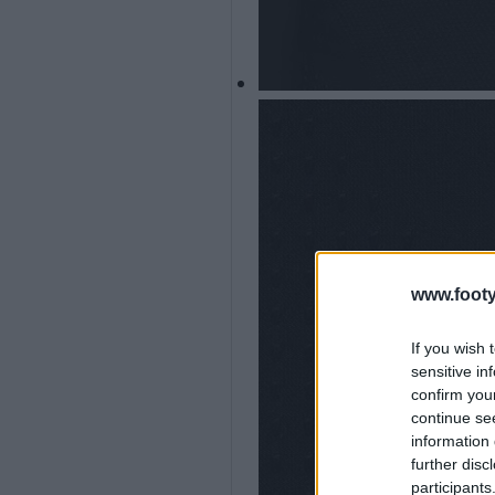
www.footy
If you wish 
sensitive in
confirm you
continue se
information 
further disc
participants