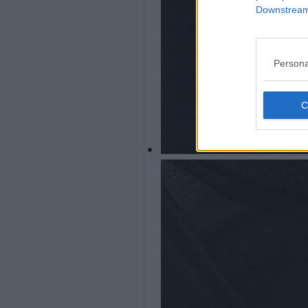
Downstream 
Persona