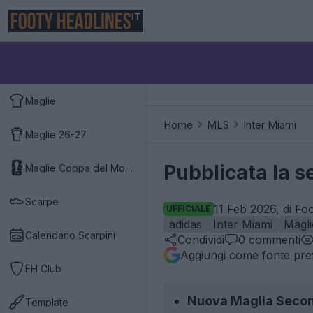
IT
Maglie
Home
MLS
Inter Miami
Maglie 26-27
Pubblicata la s
Maglie Coppa del Mondo 2026
Scarpe
11 Feb 2026, di Fo
UFFICIALE
adidas
Inter Miami
Magli
Calendario Scarpini
Condividi
0
commenti
Aggiungi come fonte pref
FH Club
Nuova Maglia Secon
Template