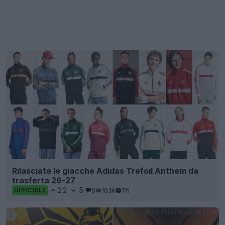
Rilasciate le giacche Adidas Trefoil Anthem da
trasferta 26-27
22
5
0
10.1K
7h
UFFICIALE