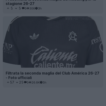
stagione 26-27
5
5
0
306
3h
Filtrata la seconda maglia del Club América 26-27
- Foto ufficiali
57
25
0
26.6K
5h