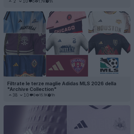
2
10
0
1.7K
1h
Filtrate le terze maglie Adidas MLS 2026 della
"Archive Collection"
38
10
0
15.1K
1h