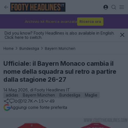
IT
Archivio kit Ricerca avanzata
Ricerca ora
Did you know? Footy Headlines is also available in English.
Click here to switch.
Home
Bundesliga
Bayern München
Ufficiale: il Bayern Monaco cambia il
nome della squadra sul retro a partire
dalla stagione 26-27
14 Mag 2026, di Footy Headlines IT
adidas
Bayern München
Bundesliga
Maglie
12.7K
15
49
0
Aggiungi come fonte preferita