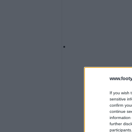
www.footy
If you wish 
sensitive in
confirm you
continue se
information 
further disc
participants