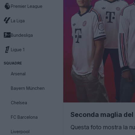
Premier League
La Liga
Bundesliga
Ligue 1
SQUADRE
Arsenal
Bayern München
Chelsea
Seconda maglia del
FC Barcelona
Questa foto mostra la n
Liverpool