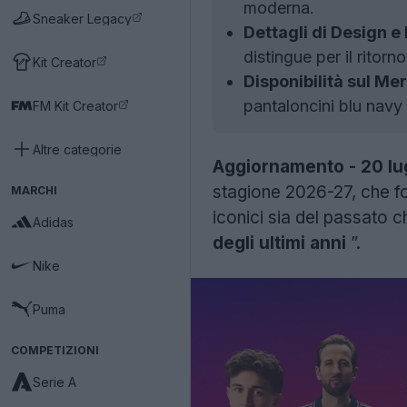
moderna.
Sneaker Legacy
Dettagli di Design e 
distingue per il ritor
Kit Creator
Disponibilità sul Me
pantaloncini blu navy 
FM Kit Creator
Altre categorie
Aggiornamento - 20 lu
stagione 2026-27, che f
MARCHI
iconici sia del passato 
Adidas
degli ultimi anni
”.
Nike
Puma
COMPETIZIONI
Serie A