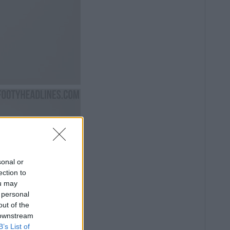
sonal or
ection to
ou may
 personal
out of the
 downstream
B’s List of