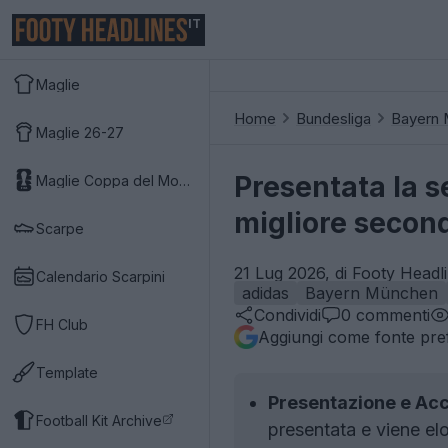
IT
Maglie
Home
Bundesliga
Bayern
Maglie 26-27
Presentata la 
Maglie Coppa del Mondo 2026
migliore second
Scarpe
21 Lug 2026, di Footy Headl
Calendario Scarpini
adidas
Bayern München
Condividi
0
commenti
FH Club
Aggiungi come fonte pref
Template
Presentazione e Acc
Football Kit Archive
presentata e viene elo