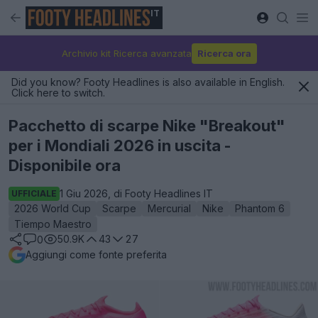
IT
Archivio kit Ricerca avanzata
Ricerca ora
Did you know? Footy Headlines is also available in English.
Click here to switch.
Pacchetto di scarpe Nike "Breakout"
per i Mondiali 2026 in uscita -
Disponibile ora
1 Giu 2026, di Footy Headlines IT
UFFICIALE
2026 World Cup
Scarpe
Mercurial
Nike
Phantom 6
Tiempo Maestro
50.9K
43
27
0
Aggiungi come fonte preferita