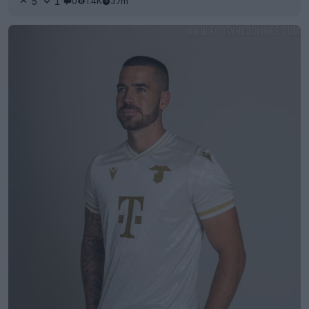
5
1
0
1.4K
37m