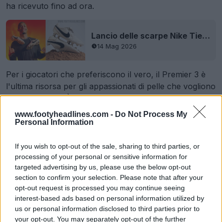
ha ricevuto fino ad ora.
Lancio delle scarpe Nike Tiempo Ligera ispirate a Ronaldinho - Disponibili ora
14 Mag 2026
Per i giocatori che preferiscono il vero, il Premier 3 è
l'ultima risorsa per gli appassionati di pelle che vogliono
indossare Nike. È il playbook
adidas
Copa Mundial:
intramontabile, affidabile e immutato.
www.footyheadlines.com -
Do Not Process My
Personal Information
If you wish to opt-out of the sale, sharing to third parties, or
processing of your personal or sensitive information for
targeted advertising by us, please use the below opt-out
section to confirm your selection. Please note that after your
opt-out request is processed you may continue seeing
interest-based ads based on personal information utilized by
us or personal information disclosed to third parties prior to
your opt-out. You may separately opt-out of the further