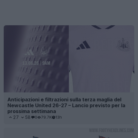
Anticipazioni e filtrazioni sulla terza maglia del
Newcastle United 26-27 – Lancio previsto per la
prossima settimana
27
58
0
79.7K
13h