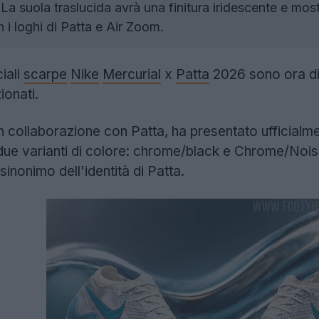
La suola traslucida avrà una finitura iridescente e mo
 i loghi di Patta e Air Zoom.
iali
scarpe
Nike
Mercurial
x
Patta
2026 sono ora disp
ionati.
n collaborazione con Patta, ha presentato ufficialm
 due varianti di colore: chrome/black e Chrome/Noise
inonimo dell'identità di Patta.