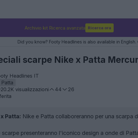
Archivio kit Ricerca avanzata
Ricerca ora
Did you know? Footy Headlines is also available in English. 
eciali scarpe Nike x Patta Mercur
oty Headlines IT
Patta
20.2K
visualizzazioni
44
26
erita
x Patta:
Nike e Patta collaboreranno per una scarpa da
scarpe presenteranno l'iconico design a onde di Patta e