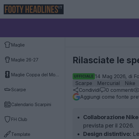
IT
Maglie
Rilasciate le sp
Maglie 26-27
Maglie Coppa del Mondo 2026
14 Mag 2026, di Fo
UFFICIALE
Scarpe
Mercurial
Nike
Scarpe
Condividi
0
commenti
Aggiungi come fonte pref
Calendario Scarpini
Collaborazione Nike 
FH Club
prevista per il 2026.
Design distintivo:
Le 
Template