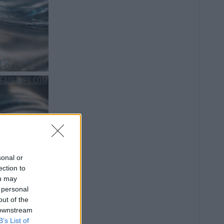
sonal or
ection to
ou may
 personal
out of the
 downstream
B’s List of