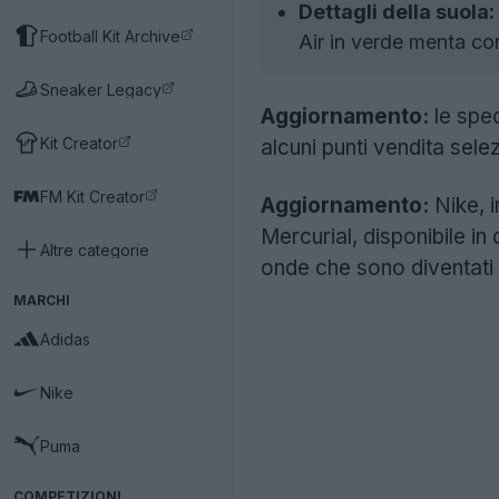
Dettagli della suola:
Football Kit Archive
Air in verde menta con
Sneaker Legacy
Aggiornamento:
le spec
Kit Creator
alcuni punti vendita selez
FM Kit Creator
Aggiornamento:
Nike, i
Mercurial, disponibile in
Altre categorie
onde che sono diventati s
MARCHI
Adidas
Nike
Puma
COMPETIZIONI