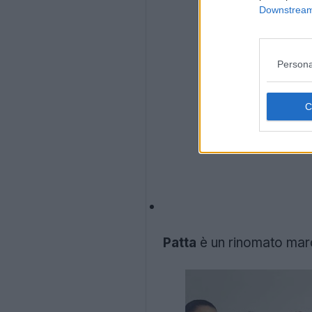
Downstream 
Persona
Patta
è un rinomato mar