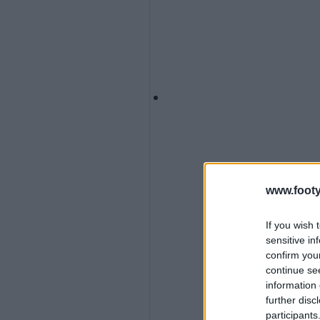
www.footy
If you wish 
sensitive in
confirm you
continue se
information 
further disc
participants