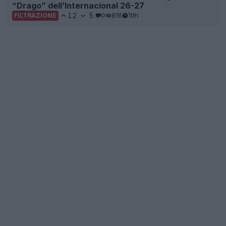
“Drago” dell’Internacional 26-27
12
5
0
816
10h
FILTRAZIONE