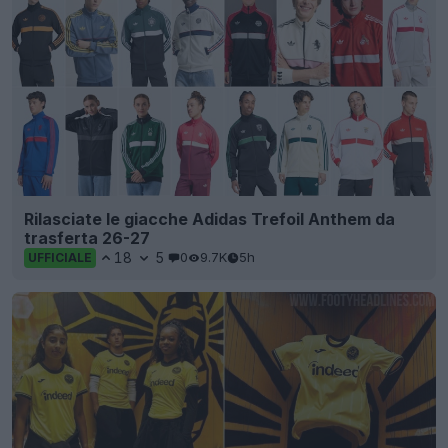
Rilasciate le giacche Adidas Trefoil Anthem da
trasferta 26-27
18
5
0
9.7K
5h
UFFICIALE