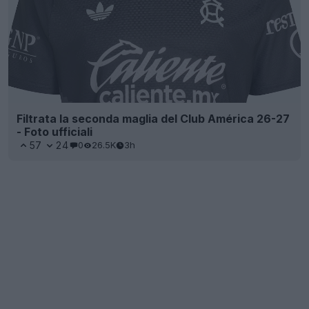
Filtrata la seconda maglia del Club América 26-27
- Foto ufficiali
57
24
0
26.5K
3h