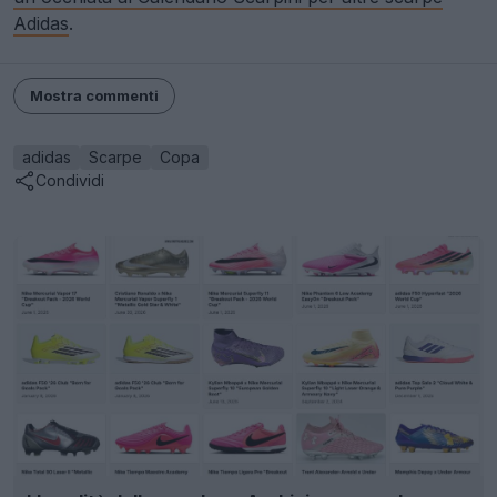
Adidas
.
Mostra commenti
adidas
Scarpe
Copa
Condividi