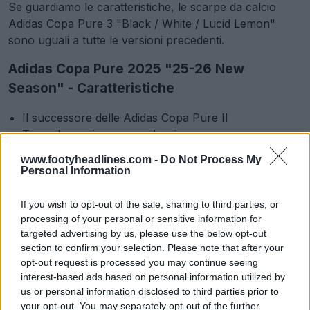
Se guardiamo le caratteristiche, le scarpe da calcio
Adidas Copa Pure 3 "Black / White / Lucid Lemon"
sono uguali a tutte le versioni precedenti.
Adidas Copa Pure 2025 "25-26 New
Season" - Caratteristiche
Il successore delle Adidas Copa Pure II
Torna la versione senza lacci
Linguetta Primeknit
www.footyheadlines.com -
Do Not Process My
Tallone imbottito e soletta OrthoLite
Personal Information
Tomaia Fusionskin con avampiede in pelle,
avampiede in pelle bovina
If you wish to opt-out of the sale, sharing to third parties, or
Suola Torsionframe
processing of your personal or sensitive information for
Prezzo:
230 USD (230 EUR, 200 GBP)
targeted advertising by us, please use the below opt-out
section to confirm your selection. Please note that after your
Colori:
nero / bianco / limone brillante
opt-out request is processed you may continue seeing
Data di uscita:
luglio 2025
interest-based ads based on personal information utilized by
us or personal information disclosed to third parties prior to
Le nuove scarpe da calcio Adidas Copa Pure 2025
your opt-out. You may separately opt-out of the further