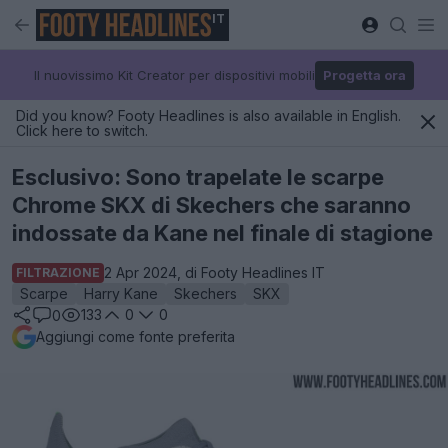
IT
Il nuovissimo Kit Creator per dispositivi mobili
Progetta ora
Did you know? Footy Headlines is also available in English.
Click here to switch.
Esclusivo: Sono trapelate le scarpe
Chrome SKX di Skechers che saranno
indossate da Kane nel finale di stagione
2 Apr 2024, di Footy Headlines IT
FILTRAZIONE
Scarpe
Harry Kane
Skechers
SKX
133
0
0
0
Aggiungi come fonte preferita