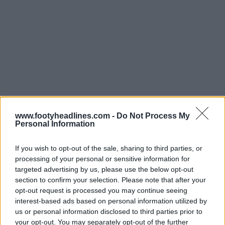
www.footyheadlines.com -
Do Not Process My
Personal Information
Skechers SKX-01 'Chrome' - Caratteristiche
If you wish to opt-out of the sale, sharing to third parties, or
processing of your personal or sensitive information for
La prima scarpa di fascia alta di Skechers,
targeted advertising by us, please use the below opt-out
sponsorizzata da Kane
: una scarpa da calcio per i
section to confirm your selection. Please note that after your
giocatori che vogliono un contatto e un controllo
opt-out request is processed you may continue seeing
della palla a 360 gradi.
interest-based ads based on personal information utilized by
Performance FitKnit™
: Maglia funzionale leggera
us or personal information disclosed to third parties prior to
your opt-out. You may separately opt-out of the further
per una calzata precisa e aderente.