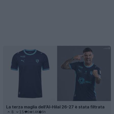
La terza maglia dell’Al-Hilal 26-27 è stata filtrata
8
15
0
1.4K
5h