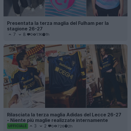
Presentata la terza maglia del Fulham per la
stagione 26-27
7
8
0
1.1K
1h
Rilasciata la terza maglia Adidas del Lecce 26-27
- Niente più maglie realizzate internamente
3
2
0
726
2h
UFFICIALE