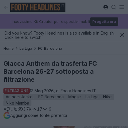
IT
Il nuovissimo Kit Creator per dispositivi mobili
Progetta ora
Did you know? Footy Headlines is also available in English.
Click here to switch.
Home
La Liga
FC Barcelona
Giacca Anthem da trasferta FC
Barcelona 26-27 sottoposta a
filtrazione
13 Mag 2026, di Footy Headlines IT
FILTRAZIONE
Anthem Jacket
FC Barcelona
Maglie
La Liga
Nike
Nike Mamba
3.7K
17
9
0
Aggiungi come fonte preferita