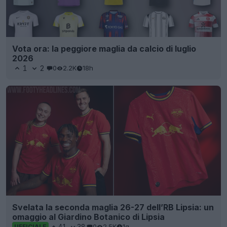
Vota ora: la peggiore maglia da calcio di luglio
2026
1
2
0
2.2K
18h
Svelata la seconda maglia 26-27 dell’RB Lipsia: un
omaggio al Giardino Botanico di Lipsia
41
38
0
2.5K
1g
UFFICIALE