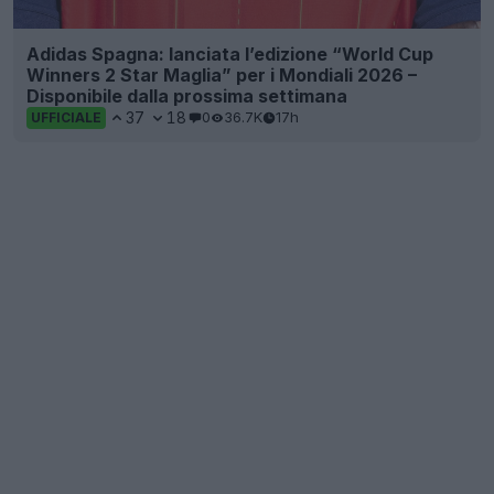
Adidas Spagna: lanciata l’edizione “World Cup
Winners 2 Star Maglia” per i Mondiali 2026 –
Disponibile dalla prossima settimana
37
18
0
36.7K
17h
UFFICIALE