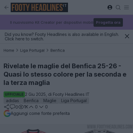
IT
Il nuovissimo Kit Creator per dispositivi mobili
Progetta ora
Did you know? Footy Headlines is also available in English.
Click here to switch.
Home
Liga Portugal
Benfica
Rivelate le maglie del Benfica 25-26 -
Quasi lo stesso colore per la seconda e
la terza maglia
2 Giu 2025, di Footy Headlines IT
UFFICIALE
adidas
Benfica
Maglie
Liga Portugal
1K
0
0
0
Aggiungi come fonte preferita