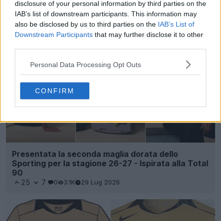
disclosure of your personal information by third parties on the
IAB’s list of downstream participants. This information may
also be disclosed by us to third parties on the
IAB’s List of
Downstream Participants
that may further disclose it to other
third parties.
Personal Data Processing Opt Outs
CONFIRM
Presentata la seconda maglia dorata dello
Sporting per la stagione 26-27 - Ispirata alla Total
90
25
7
0
3.1K
29 Lug 2026