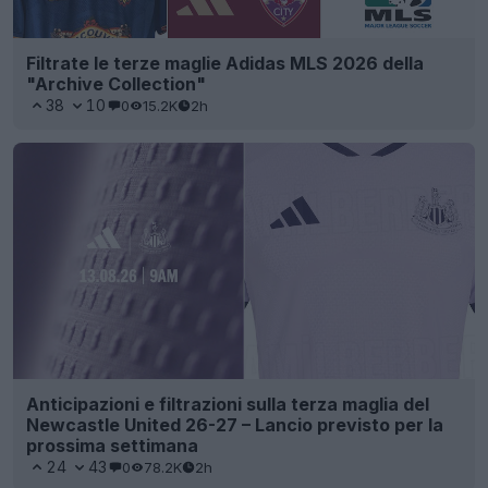
Filtrate le terze maglie Adidas MLS 2026 della
"Archive Collection"
38
10
0
15.2K
2h
Anticipazioni e filtrazioni sulla terza maglia del
Newcastle United 26-27 – Lancio previsto per la
prossima settimana
24
43
0
78.2K
2h