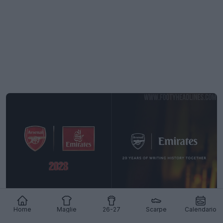
Home
Maglie
26-27
Scarpe
Calendario
Emirates abbandonerà il logo “Fly Better” a
partire dalla stagione 27-28