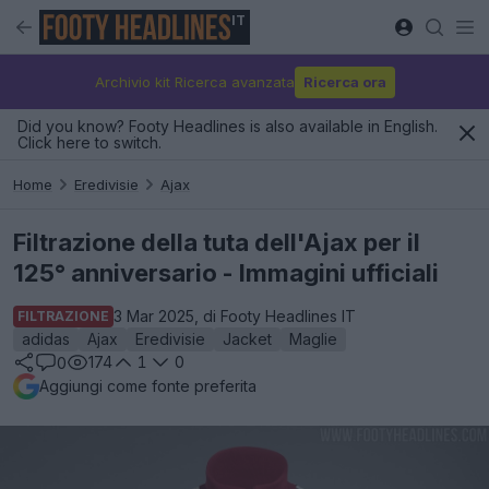
IT
Archivio kit Ricerca avanzata
Ricerca ora
Did you know? Footy Headlines is also available in English.
Click here to switch.
Home
Eredivisie
Ajax
Filtrazione della tuta dell'Ajax per il
125° anniversario - Immagini ufficiali
3 Mar 2025, di Footy Headlines IT
FILTRAZIONE
adidas
Ajax
Eredivisie
Jacket
Maglie
174
1
0
0
Aggiungi come fonte preferita