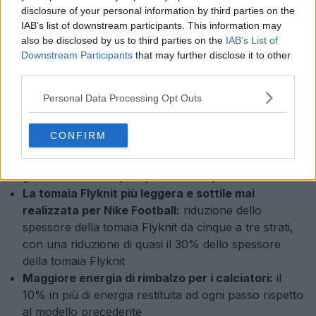
disclosure of your personal information by third parties on the
IAB’s list of downstream participants. This information may
also be disclosed by us to third parties on the
IAB’s List of
Downstream Participants
that may further disclose it to other
third parties.
Personal Data Processing Opt Outs
Nike Mercurial 2025 "Shadow" -
Caratteristiche
CONFIRM
16a generazione di Nike Mercurial
- 10a
generazione di Superfly e 16a di Vapor
La tomaia Flyknit più leggera e sottile mai
realizzata per Nike Football:
riduzione dello
spessore della tomaia Flyknit da cinque a tre strati,
con una riduzione di quasi il 30% dello spessore
della tomaia Flyknit
Maggiore energia di rimbalzo per i calciatori:
il
10% in più di energia restituita ad ogni passo rispetto
al modello precedente