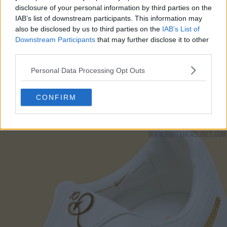
disclosure of your personal information by third parties on the
IAB’s list of downstream participants. This information may
also be disclosed by us to third parties on the
IAB’s List of
Downstream Participants
that may further disclose it to other
Un dettaglio che salta all'occhio è il ritorno della
third parties.
classica linguetta ripiegabile, un segno distintivo dello
stile di Ronaldinho durante i suoi anni d'oro con l'FC
Personal Data Processing Opt Outs
Barcelona e il Brasile, ora abbinata a un gioiello con
laccio a forma di "R" e a una confezione con foglia
CONFIRM
d'oro che include una borsa con coulisse
personalizzata.