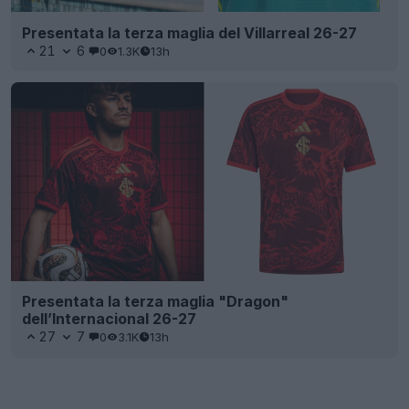
Presentata la terza maglia del Villarreal 26-27
21
6
0
1.3K
13h
Presentata la terza maglia "Dragon"
dell’Internacional 26-27
27
7
0
3.1K
13h