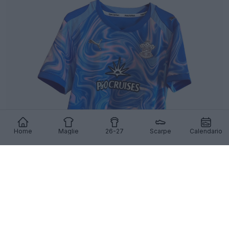
Home
Maglie
26-27
Scarpe
Calendario
Rivelata la straordinaria seconda maglia del
Southampton per la stagione 26-27