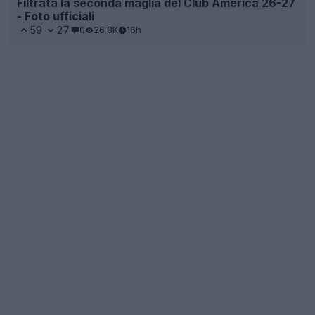
Filtrata la seconda maglia del Club América 26-27
- Foto ufficiali
59
27
0
26.8K
16h