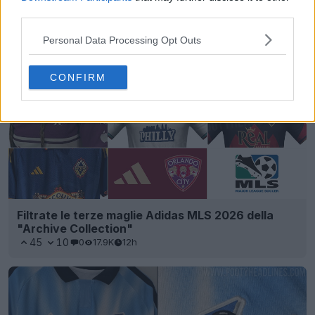
third parties.
Personal Data Processing Opt Outs
CONFIRM
Filtrate le terze maglie Adidas MLS 2026 della
"Archive Collection"
45
10
0
17.9K
12h