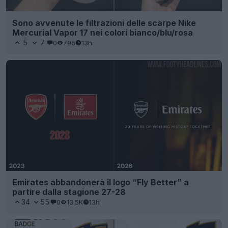
Sono avvenute le filtrazioni delle scarpe Nike
Mercurial Vapor 17 nei colori bianco/blu/rosa
5
7
0
796
13h
Emirates abbandonerà il logo “Fly Better” a
partire dalla stagione 27-28
34
55
0
13.5K
13h