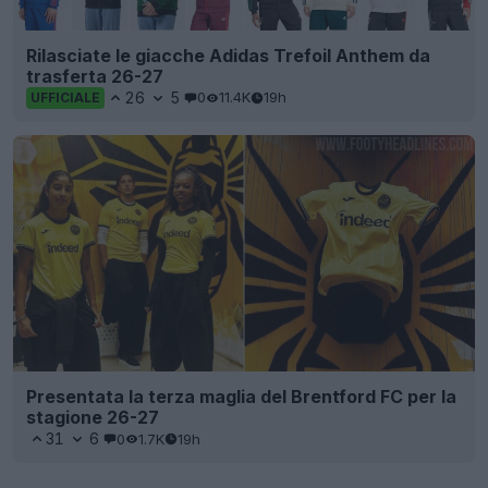
Rilasciate le giacche Adidas Trefoil Anthem da
trasferta 26-27
26
5
0
11.4K
19h
UFFICIALE
Presentata la terza maglia del Brentford FC per la
stagione 26-27
31
6
0
1.7K
19h