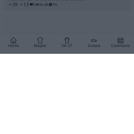
39
15
0
10.4K
7h
Home
Maglie
26-27
Scarpe
Calendario
Presentata la seconda maglia dell’AS Roma 26-27
102
34
0
80.2K
7h