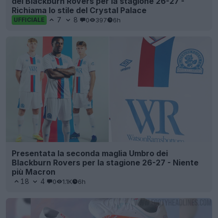
dei Blackburn Rovers per la stagione 26-27 -
Richiama lo stile del Crystal Palace
7
8
0
397
6h
UFFICIALE
Presentata la seconda maglia Umbro dei
Blackburn Rovers per la stagione 26-27 - Niente
più Macron
18
4
0
1.1K
6h