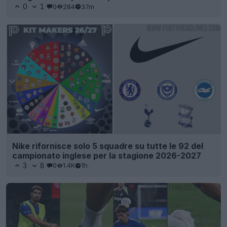
0
1
0
284
37m
Nike rifornisce solo 5 squadre su tutte le 92 del
campionato inglese per la stagione 2026-2027
3
8
0
1.4K
1h