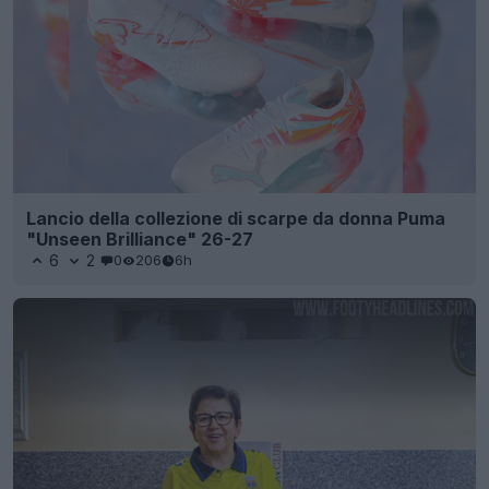
Lancio della collezione di scarpe da donna Puma
"Unseen Brilliance" 26-27
6
2
0
206
6h