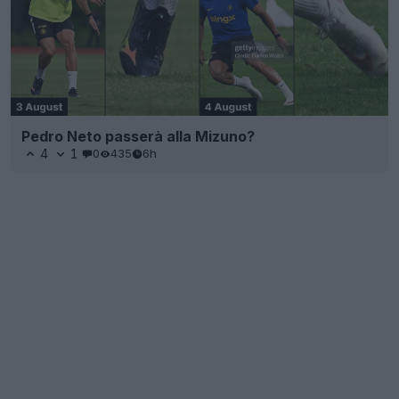
Pedro Neto passerà alla Mizuno?
4
1
0
435
6h