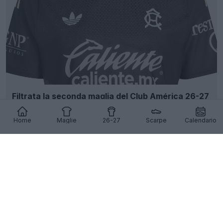
Filtrata la seconda maglia del Club América 26-27
- Foto ufficiali
59
27
0
26.8K
13h
Home
Maglie
26-27
Scarpe
Calendario