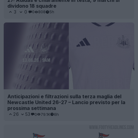
dividono 18 squadre
3
0
0
808
5h
Anticipazioni e filtrazioni sulla terza maglia del
Newcastle United 26-27 – Lancio previsto per la
prossima settimana
26
53
0
79.1K
6h