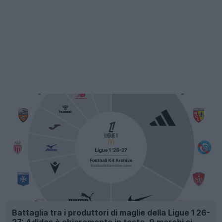
Battaglia tra i produttori di maglie della Ligue 1 26-
27: Adidas è chiaramente in testa, 9 marchi si