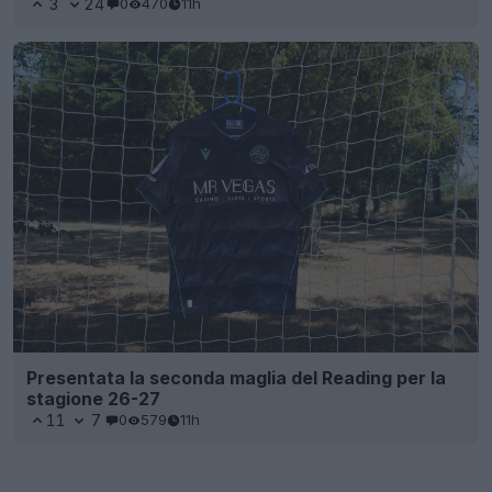
3
24
0
470
11h
Presentata la seconda maglia del Reading per la
stagione 26-27
11
7
0
579
11h