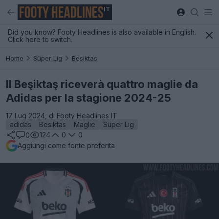
IT
Did you know? Footy Headlines is also available in English.
Click here to switch.
Home
Süper Lig
Besiktas
Il Beşiktaş riceverà quattro maglie da
Adidas per la stagione 2024-25
17 Lug 2024, di Footy Headlines IT
adidas
Besiktas
Maglie
Süper Lig
124
0
0
0
Aggiungi come fonte preferita