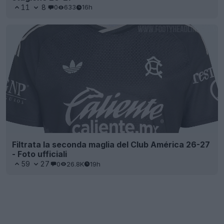
11
8
0
633
16h
Filtrata la seconda maglia del Club América 26-27
- Foto ufficiali
59
27
0
26.8K
19h