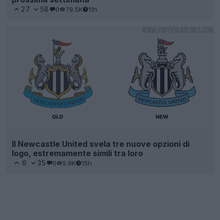
27
58
0
79.5K
11h
Il Newcastle United svela tre nuove opzioni di
logo, estremamente simili tra loro
6
35
0
5.9K
15h