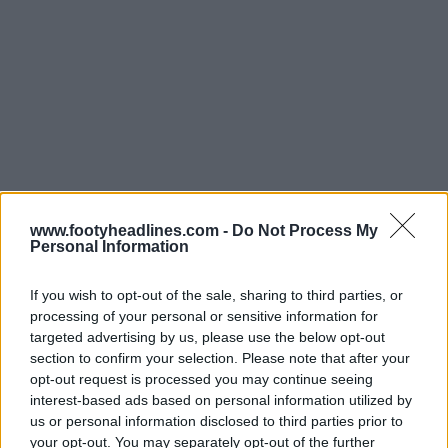
www.footyheadlines.com -
Do Not Process My
Personal Information
If you wish to opt-out of the sale, sharing to third parties, or
processing of your personal or sensitive information for
Sebbene la versione completamente a strisce rimanga
targeted advertising by us, please use the below opt-out
impossibile per l’abbigliamento ufficiale da partita a
section to confirm your selection. Please note that after your
causa degli attuali standard di trasmissione e leggibilità,
opt-out request is processed you may continue seeing
interest-based ads based on personal information utilized by
il ritorno parziale è comunque un significativo omaggio
us or personal information disclosed to third parties prior to
al ricco patrimonio del club.
your opt-out. You may separately opt-out of the further