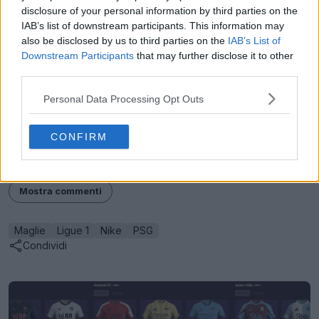
disclosure of your personal information by third parties on the
Guarda tutte le maglie del Paris Saint-Germain su
IAB’s list of downstream participants. This information may
Football Kit Archive
also be disclosed by us to third parties on the
IAB’s List of
Downstream Participants
that may further disclose it to other
Preferiresti che gli organi di governo allentassero le
third parties.
regole sulla leggibilità delle maglie per consentire strisce
complete e continue sul retro delle maglie? Il
PSG
Personal Data Processing Opt Outs
dovrebbe proporre questa versione alternativa, come
ha fatto in passato per le maglie degli Stati Uniti? Facci
CONFIRM
sapere nei commenti.
Mostra commenti
Maglie
Ligue 1
Nike
PSG
Condividi