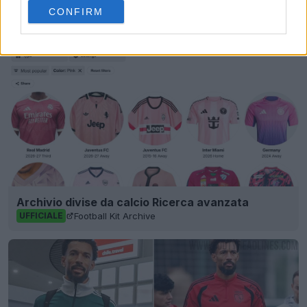
Condividi
CONFIRM
Archivio divise da calcio Ricerca avanzata
Football Kit Archive
UFFICIALE