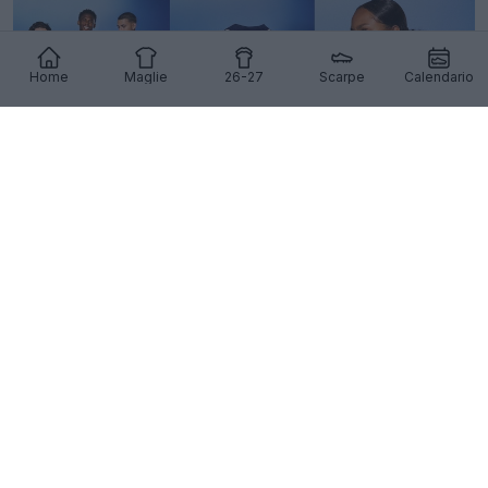
Home
Maglie
26-27
Scarpe
Calendario
Presentata la seconda maglia dello Schalke 26-27
71
6
0
11K
9h