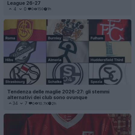
League 26-27
4
0
0
150
1h
Tendenza delle maglie 2026-27: gli stemmi
alternativi dei club sono ovunque
34
7
0
10.7K
2h