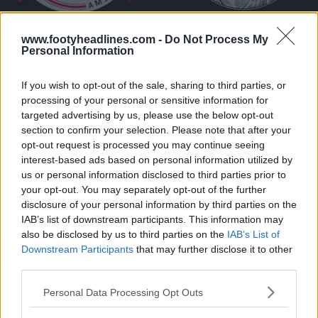
www.footyheadlines.com -
Do Not Process My
Personal Information
If you wish to opt-out of the sale, sharing to third parties, or
processing of your personal or sensitive information for
targeted advertising by us, please use the below opt-out
Il ritorno dell'Ajax Classic Crest sarà celebrato oggi,
17
section to confirm your selection. Please note that after your
novembre
, alla Johan Cruijff ArenA, dove le Ajax
opt-out request is processed you may continue seeing
Legends affronteranno le Real Madrid Legends.
interest-based ads based on personal information utilized by
us or personal information disclosed to third parties prior to
Ti piace il ritorno dello stemma classico dell'Ajax? Non
your opt-out. You may separately opt-out of the further
vedi l'ora di vedere le maglie dell'Ajax 25-26 con lo
disclosure of your personal information by third parties on the
IAB’s list of downstream participants. This information may
stemma classico? Commenta qui sotto.
also be disclosed by us to third parties on the
IAB’s List of
Downstream Participants
that may further disclose it to other
third parties.
Mostra commenti
Personal Data Processing Opt Outs
Ajax
Eredivisie
Logos