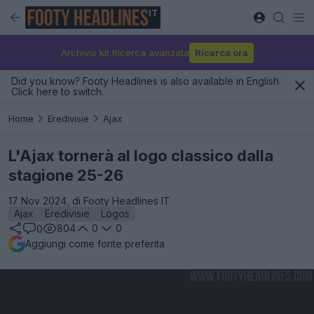
IT
Archivio kit Ricerca avanzata
Ricerca ora
Did you know? Footy Headlines is also available in English.
Click here to switch.
Home
Eredivisie
Ajax
L'Ajax tornerà al logo classico dalla
stagione 25-26
17 Nov 2024, di Footy Headlines IT
Ajax
Eredivisie
Logos
804
0
0
0
Aggiungi come fonte preferita