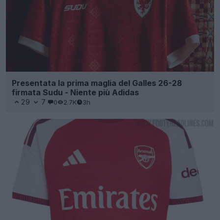
Presentata la prima maglia del Galles 26-28
firmata Sudu - Niente più Adidas
29
7
0
2.7K
3h