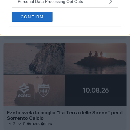
Personal Data Processing Opt Outs
CONFIRM
L'eredità delle sneaker - Archivio scarpe da
calcio
Sneaker Legacy
UFFICIALE
Ezeta svela la maglia “La Terra delle Sirene” per il
Sorrento Calcio
3
0
0
69
30m