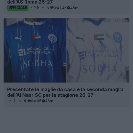
dell’AS Roma 26-27
25
5
0
1.4K
45m
UFFICIALE
Presentate le maglie da casa e la seconda maglia
dell’Al Nasr SC per la stagione 26-27
1
4
0
65
46m