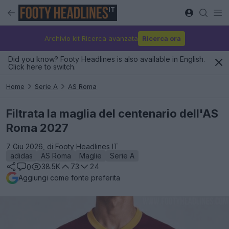
IT
Archivio kit Ricerca avanzata
Ricerca ora
Did you know? Footy Headlines is also available in English.
Click here to switch.
Home
Serie A
AS Roma
Filtrata la maglia del centenario dell'AS
Roma 2027
7 Giu 2026, di Footy Headlines IT
adidas
AS Roma
Maglie
Serie A
38.5K
73
24
0
Aggiungi come fonte preferita