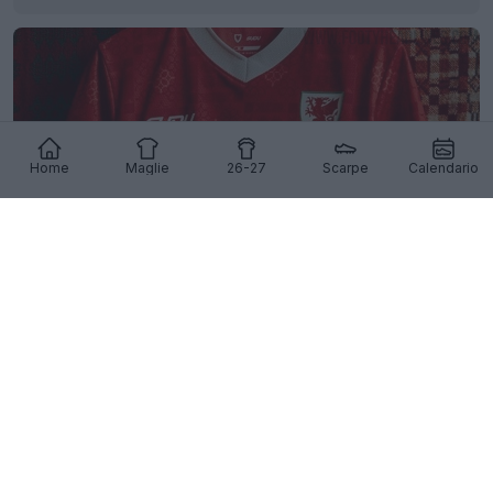
Home
Maglie
26-27
Scarpe
Calendario
Presentata la prima maglia del Galles 26-28
firmata Sudu - Niente più Adidas
37
9
0
4K
5h