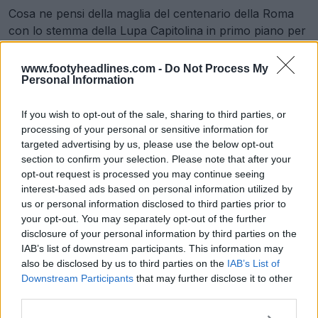
Cosa ne pensi della maglia del centenario della Roma
con lo stemma della Lupa Capitolina in primo piano per
il centesimo anniversario della Roma? Faccelo sapere
nei commenti qui sotto.
www.footyheadlines.com -
Do Not Process My
Personal Information
Mostra commenti
If you wish to opt-out of the sale, sharing to third parties, or
processing of your personal or sensitive information for
targeted advertising by us, please use the below opt-out
adidas
AS Roma
Maglie
Serie A
section to confirm your selection. Please note that after your
Condividi
opt-out request is processed you may continue seeing
interest-based ads based on personal information utilized by
us or personal information disclosed to third parties prior to
your opt-out. You may separately opt-out of the further
disclosure of your personal information by third parties on the
IAB’s list of downstream participants. This information may
also be disclosed by us to third parties on the
IAB’s List of
Downstream Participants
that may further disclose it to other
third parties.