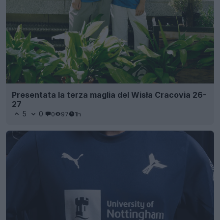
Presentata la terza maglia del Wisła Cracovia 26-
27
5
0
0
97
1h