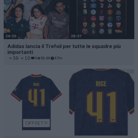
Adidas lancia il Trefoil per tutte le squadre più
importanti
59
10
0
18.4K
47m